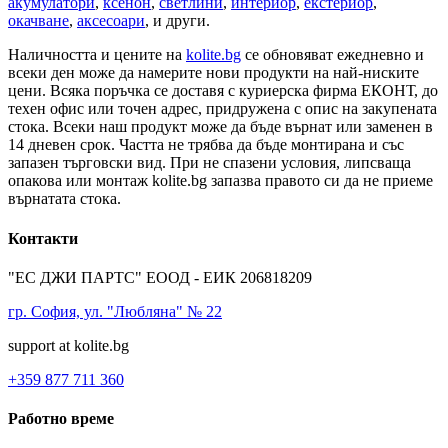
акумулатори
,
ксенон
,
светлини
,
интериор
,
екстериор
,
окачване
,
аксесоари
, и други.
Наличността и цените на
kolite.bg
се обновяват ежедневно и
всеки ден може да намерите нови продукти на най-ниските
цени. Всяка поръчка се доставя с куриерска фирма ЕКОНТ, до
техен офис или точен адрес, придружена с опис на закупената
стока. Всеки наш продукт може да бъде върнат или заменен в
14 дневен срок. Частта не трябва да бъде монтирана и със
запазен търговски вид. При не спазени условия, липсваща
опакова или монтаж kolite.bg запазва правото си да не приеме
върнатата стока.
Контакти
"ЕС ДЖИ ПАРТС" ЕООД - ЕИК 206818209
гр. София, ул. "Любляна" № 22
support at kolite.bg
+359 877 711 360
Работно време