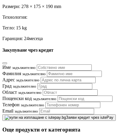
Размери: 278 × 175 × 190 mm
Технология:
Тегло: 15 kg
Гаранция: 24месеца
Закупуване чрез кредит
Име
задължително
Фамилия
задължително
Адрес
задължително
Град
задължително
Област
задължително
Пощенски код
задължително
Телефон
задължително
Email
задължително
Заяви кредит чрез iutePay
Още продукти от категорията