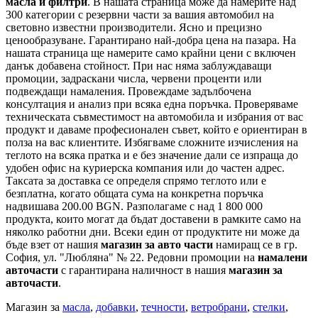
масла и филтри
. В нашата страница може да намерите над
300 категории с
резервни части
за вашия автомобил на
световно известни производители. Ясно и прецизно
ценообразуване. Гарантирано най-добра цена на пазара. На
нашата страница ще намерите само крайни цени с включен
данък добавена стойност. При нас няма заблуждаващи
промоции, задраскани числа, червени проценти или
подвеждащи намаления. Провеждаме задълбочена
консултация и анализ при всяка една поръчка. Проверяваме
техническата съвместимост на автомобила и избрания от вас
продукт и даваме професионален съвет, който е ориентиран в
полза на вас клиентите. Избягваме сложните изчисления на
теглото на всяка пратка и е без значение дали се изпраща до
удобен офис на куриерска компания или до частен адрес.
Таксата за доставка се определя спрямо теглото или е
безплатна, когато общата сума на конкретна поръчка
надвишава 200.00 BGN. Разполагаме с над 1 800 000
продукта, които могат да бъдат доставени в рамките само на
няколко работни дни. Всеки един от продуктите ни може да
бъде взет от нашия
магазин за авто части
намиращ се в гр.
София, ул. "Любляна" № 22. Редовни промоции на
намалени
авточасти
с гарантирана наличност в нашия
магазин за
авточасти
.
Магазин за
масла
,
добавки
,
течности
,
ветробрани
,
стелки
,