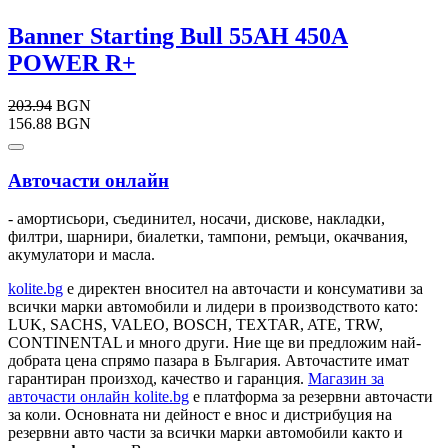
Banner Starting Bull 55AH 450A
POWER R+
203.94
BGN
156.88 BGN
Авточасти онлайн
- амортисьори, съединител, носачи, дискове, накладки,
филтри, шарнири, биалетки, тампони, ремъци, окачвания,
акумулатори и масла.
kolite.bg
e директен вносител на авточасти и консумативи за
всички марки автомобили и лидери в производството като:
LUK, SACHS, VALEO, BOSCH, TEXTAR, ATE, TRW,
CONTINENTAL и много други. Ние ще ви предложим най-
добрата цена спрямо пазара в България. Авточастите имат
гарантиран произход, качество и гаранция.
Магазин за
авточасти онлайн kolite.bg
е платформа за резервни авточасти
за коли. Основната ни дейност е внос и дистрибуция на
резервни авто части за всички марки автомобили както и