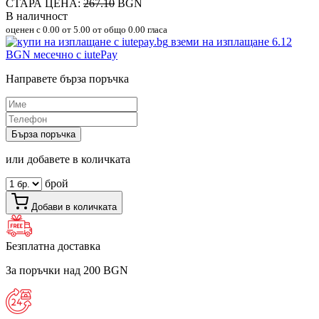
СТАРА ЦЕНА:
267.10
BGN
В наличност
оценен с
0.00
от 5.00 от общо 0.00 гласа
вземи на изплащане
6.12
BGN
месечно с iutePay
Направете бърза поръчка
Бърза поръчка
или добавете в количката
брой
Добави в количката
Безплатна доставка
За поръчки над 200 BGN