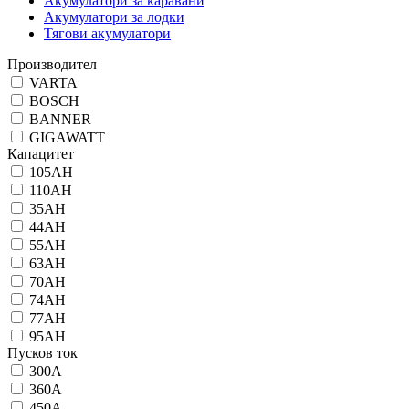
Акумулатори за каравани
Акумулатори за лодки
Тягови акумулатори
Производител
VARTA
BOSCH
BANNER
GIGAWATT
Капацитет
105AH
110AH
35AH
44AH
55AH
63AH
70AH
74AH
77AH
95AH
Пусков ток
300A
360A
450A