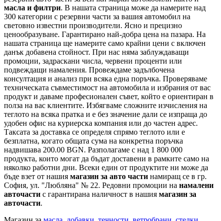
масла и филтри
. В нашата страница може да намерите над
300 категории с
резервни части
за вашия автомобил на
световно известни производители. Ясно и прецизно
ценообразуване. Гарантирано най-добра цена на пазара. На
нашата страница ще намерите само крайни цени с включен
данък добавена стойност. При нас няма заблуждаващи
промоции, задраскани числа, червени проценти или
подвеждащи намаления. Провеждаме задълбочена
консултация и анализ при всяка една поръчка. Проверяваме
техническата съвместимост на автомобила и избрания от вас
продукт и даваме професионален съвет, който е ориентиран в
полза на вас клиентите. Избягваме сложните изчисления на
теглото на всяка пратка и е без значение дали се изпраща до
удобен офис на куриерска компания или до частен адрес.
Таксата за доставка се определя спрямо теглото или е
безплатна, когато общата сума на конкретна поръчка
надвишава 200.00 BGN. Разполагаме с над 1 800 000
продукта, които могат да бъдат доставени в рамките само на
няколко работни дни. Всеки един от продуктите ни може да
бъде взет от нашия
магазин за авто части
намиращ се в гр.
София, ул. "Любляна" № 22. Редовни промоции на
намалени
авточасти
с гарантирана наличност в нашия
магазин за
авточасти
.
Магазин за
масла
,
добавки
,
течности
,
ветробрани
,
стелки
,