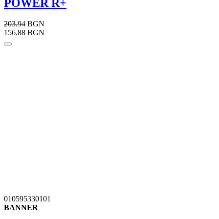
POWER R+
203.94
BGN
156.88 BGN
010595330101
BANNER