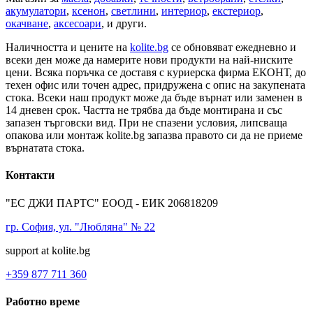
акумулатори
,
ксенон
,
светлини
,
интериор
,
екстериор
,
окачване
,
аксесоари
, и други.
Наличността и цените на
kolite.bg
се обновяват ежедневно и
всеки ден може да намерите нови продукти на най-ниските
цени. Всяка поръчка се доставя с куриерска фирма ЕКОНТ, до
техен офис или точен адрес, придружена с опис на закупената
стока. Всеки наш продукт може да бъде върнат или заменен в
14 дневен срок. Частта не трябва да бъде монтирана и със
запазен търговски вид. При не спазени условия, липсваща
опакова или монтаж kolite.bg запазва правото си да не приеме
върнатата стока.
Контакти
"ЕС ДЖИ ПАРТС" ЕООД - ЕИК 206818209
гр. София, ул. "Любляна" № 22
support at kolite.bg
+359 877 711 360
Работно време