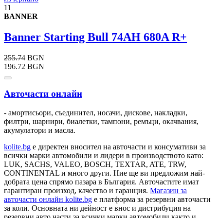
11
BANNER
Banner Starting Bull 74AH 680A R+
255.74
BGN
196.72 BGN
Авточасти онлайн
- амортисьори, съединител, носачи, дискове, накладки,
филтри, шарнири, биалетки, тампони, ремъци, окачвания,
акумулатори и масла.
kolite.bg
e директен вносител на авточасти и консумативи за
всички марки автомобили и лидери в производството като:
LUK, SACHS, VALEO, BOSCH, TEXTAR, ATE, TRW,
CONTINENTAL и много други. Ние ще ви предложим най-
добрата цена спрямо пазара в България. Авточастите имат
гарантиран произход, качество и гаранция.
Магазин за
авточасти онлайн kolite.bg
е платформа за резервни авточасти
за коли. Основната ни дейност е внос и дистрибуция на
резервни авто части за всички марки автомобили както и