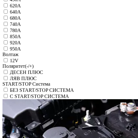
620A
640A
680A
740A
780A
850A
920A
950A
Волтаж
12V
Поляритет(-/+)
ДЕСЕН ПЛЮС
ЛЯВ ПЛЮС
START/STOP Система
БЕЗ START/STOP СИСТЕМА
С START/STOP СИСТЕМА