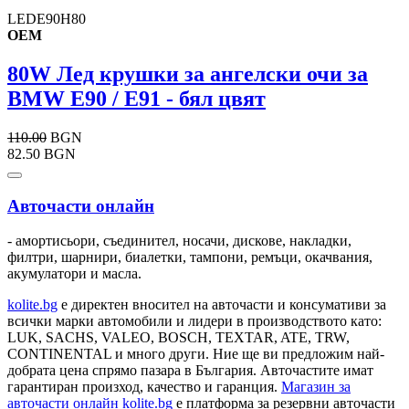
LEDE90H80
OEM
80W Лед крушки за ангелски очи за
BMW E90 / E91 - бял цвят
110.00
BGN
82.50 BGN
Авточасти онлайн
- амортисьори, съединител, носачи, дискове, накладки,
филтри, шарнири, биалетки, тампони, ремъци, окачвания,
акумулатори и масла.
kolite.bg
e директен вносител на авточасти и консумативи за
всички марки автомобили и лидери в производството като:
LUK, SACHS, VALEO, BOSCH, TEXTAR, ATE, TRW,
CONTINENTAL и много други. Ние ще ви предложим най-
добрата цена спрямо пазара в България. Авточастите имат
гарантиран произход, качество и гаранция.
Магазин за
авточасти онлайн kolite.bg
е платформа за резервни авточасти