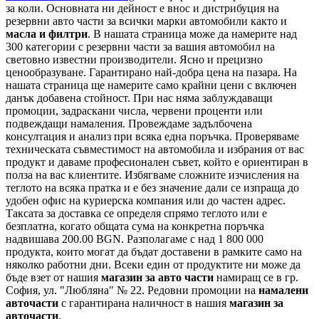
за коли. Основната ни дейност е внос и дистрибуция на
резервни авто части за всички марки автомобили както и
масла и филтри
. В нашата страница може да намерите над
300 категории с
резервни части
за вашия автомобил на
световно известни производители. Ясно и прецизно
ценообразуване. Гарантирано най-добра цена на пазара. На
нашата страница ще намерите само крайни цени с включен
данък добавена стойност. При нас няма заблуждаващи
промоции, задраскани числа, червени проценти или
подвеждащи намаления. Провеждаме задълбочена
консултация и анализ при всяка една поръчка. Проверяваме
техническата съвместимост на автомобила и избрания от вас
продукт и даваме професионален съвет, който е ориентиран в
полза на вас клиентите. Избягваме сложните изчисления на
теглото на всяка пратка и е без значение дали се изпраща до
удобен офис на куриерска компания или до частен адрес.
Таксата за доставка се определя спрямо теглото или е
безплатна, когато общата сума на конкретна поръчка
надвишава 200.00 BGN. Разполагаме с над 1 800 000
продукта, които могат да бъдат доставени в рамките само на
няколко работни дни. Всеки един от продуктите ни може да
бъде взет от нашия
магазин за авто части
намиращ се в гр.
София, ул. "Любляна" № 22. Редовни промоции на
намалени
авточасти
с гарантирана наличност в нашия
магазин за
авточасти
.