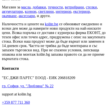
Магазин за
масла
,
добавки
,
течности
,
ветробрани
,
стелки
,
акумулатори
,
ксенон
,
светлини
,
интериор
,
екстериор
,
окачване
,
аксесоари
, и други.
Наличността и цените на
kolite.bg
се обновяват ежедневно и
всеки ден може да намерите нови продукти на най-ниските
цени. Всяка поръчка се доставя с куриерска фирма ЕКОНТ, до
техен офис или точен адрес, придружена с опис на закупената
стока. Всеки наш продукт може да бъде върнат или заменен в
14 дневен срок. Частта не трябва да бъде монтирана и със
запазен търговски вид. При не спазени условия, липсваща
опакова или монтаж kolite.bg запазва правото си да не приеме
върнатата стока.
Контакти
"ЕС ДЖИ ПАРТС" ЕООД - ЕИК 206818209
гр. София, ул. "Любляна" № 22
support at kolite.bg
+359 877 711 360