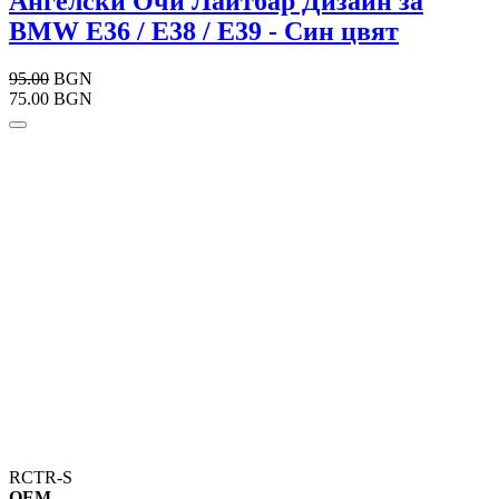
Ангелски Очи Лайтбар Дизайн за
BMW E36 / E38 / E39 - Син цвят
95.00
BGN
75.00 BGN
RCTR-S
OEM