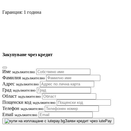
Гаранция: 1 година
Закупуване чрез кредит
Име
задължително
Фамилия
задължително
Адрес
задължително
Град
задължително
Област
задължително
Пощенски код
задължително
Телефон
задължително
Email
задължително
Заяви кредит чрез iutePay