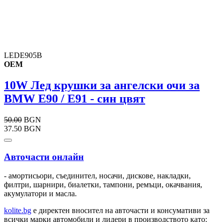
LEDE905B
OEM
10W Лед крушки за ангелски очи за
BMW E90 / E91 - син цвят
50.00
BGN
37.50 BGN
Авточасти онлайн
- амортисьори, съединител, носачи, дискове, накладки,
филтри, шарнири, биалетки, тампони, ремъци, окачвания,
акумулатори и масла.
kolite.bg
e директен вносител на авточасти и консумативи за
всички марки автомобили и лидери в производството като: