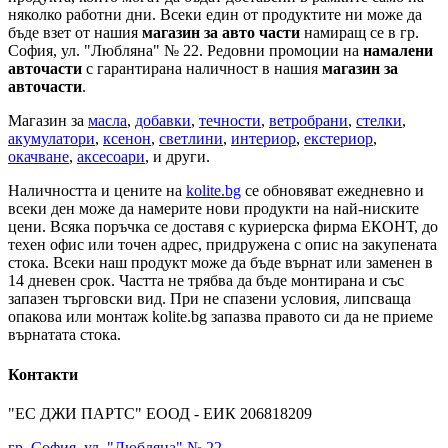
няколко работни дни. Всеки един от продуктите ни може да
бъде взет от нашия
магазин за авто части
намиращ се в гр.
София, ул. "Любляна" № 22. Редовни промоции на
намалени
авточасти
с гарантирана наличност в нашия
магазин за
авточасти
.
Магазин за
масла
,
добавки
,
течности
,
ветробрани
,
стелки
,
акумулатори
,
ксенон
,
светлини
,
интериор
,
екстериор
,
окачване
,
аксесоари
, и други.
Наличността и цените на
kolite.bg
се обновяват ежедневно и
всеки ден може да намерите нови продукти на най-ниските
цени. Всяка поръчка се доставя с куриерска фирма ЕКОНТ, до
техен офис или точен адрес, придружена с опис на закупената
стока. Всеки наш продукт може да бъде върнат или заменен в
14 дневен срок. Частта не трябва да бъде монтирана и със
запазен търговски вид. При не спазени условия, липсваща
опакова или монтаж kolite.bg запазва правото си да не приеме
върнатата стока.
Контакти
"ЕС ДЖИ ПАРТС" ЕООД - ЕИК 206818209
гр. София, ул. "Любляна" № 22