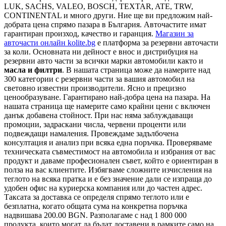
LUK, SACHS, VALEO, BOSCH, TEXTAR, ATE, TRW,
CONTINENTAL и много други. Ние ще ви предложим най-
добрата цена спрямо пазара в България. Авточастите имат
гарантиран произход, качество и гаранция.
Магазин за
авточасти онлайн kolite.bg
е платформа за резервни авточасти
за коли. Основната ни дейност е внос и дистрибуция на
резервни авто части за всички марки автомобили както и
масла и филтри
. В нашата страница може да намерите над
300 категории с
резервни части
за вашия автомобил на
световно известни производители. Ясно и прецизно
ценообразуване. Гарантирано най-добра цена на пазара. На
нашата страница ще намерите само крайни цени с включен
данък добавена стойност. При нас няма заблуждаващи
промоции, задраскани числа, червени проценти или
подвеждащи намаления. Провеждаме задълбочена
консултация и анализ при всяка една поръчка. Проверяваме
техническата съвместимост на автомобила и избрания от вас
продукт и даваме професионален съвет, който е ориентиран в
полза на вас клиентите. Избягваме сложните изчисления на
теглото на всяка пратка и е без значение дали се изпраща до
удобен офис на куриерска компания или до частен адрес.
Таксата за доставка се определя спрямо теглото или е
безплатна, когато общата сума на конкретна поръчка
надвишава 200.00 BGN. Разполагаме с над 1 800 000
продукта, които могат да бъдат доставени в рамките само на