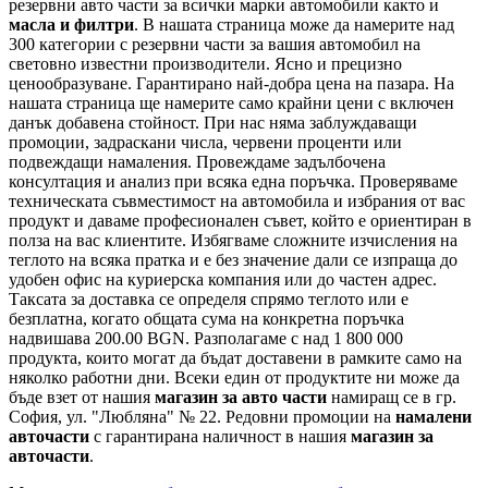
резервни авто части за всички марки автомобили както и
масла и филтри
. В нашата страница може да намерите над
300 категории с
резервни части
за вашия автомобил на
световно известни производители. Ясно и прецизно
ценообразуване. Гарантирано най-добра цена на пазара. На
нашата страница ще намерите само крайни цени с включен
данък добавена стойност. При нас няма заблуждаващи
промоции, задраскани числа, червени проценти или
подвеждащи намаления. Провеждаме задълбочена
консултация и анализ при всяка една поръчка. Проверяваме
техническата съвместимост на автомобила и избрания от вас
продукт и даваме професионален съвет, който е ориентиран в
полза на вас клиентите. Избягваме сложните изчисления на
теглото на всяка пратка и е без значение дали се изпраща до
удобен офис на куриерска компания или до частен адрес.
Таксата за доставка се определя спрямо теглото или е
безплатна, когато общата сума на конкретна поръчка
надвишава 200.00 BGN. Разполагаме с над 1 800 000
продукта, които могат да бъдат доставени в рамките само на
няколко работни дни. Всеки един от продуктите ни може да
бъде взет от нашия
магазин за авто части
намиращ се в гр.
София, ул. "Любляна" № 22. Редовни промоции на
намалени
авточасти
с гарантирана наличност в нашия
магазин за
авточасти
.