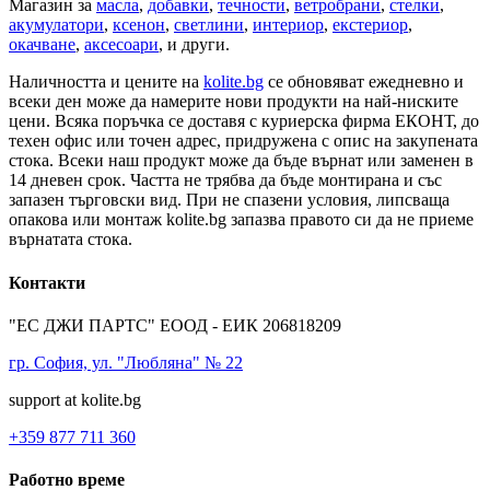
Магазин за
масла
,
добавки
,
течности
,
ветробрани
,
стелки
,
акумулатори
,
ксенон
,
светлини
,
интериор
,
екстериор
,
окачване
,
аксесоари
, и други.
Наличността и цените на
kolite.bg
се обновяват ежедневно и
всеки ден може да намерите нови продукти на най-ниските
цени. Всяка поръчка се доставя с куриерска фирма ЕКОНТ, до
техен офис или точен адрес, придружена с опис на закупената
стока. Всеки наш продукт може да бъде върнат или заменен в
14 дневен срок. Частта не трябва да бъде монтирана и със
запазен търговски вид. При не спазени условия, липсваща
опакова или монтаж kolite.bg запазва правото си да не приеме
върнатата стока.
Контакти
"ЕС ДЖИ ПАРТС" ЕООД - ЕИК 206818209
гр. София, ул. "Любляна" № 22
support at kolite.bg
+359 877 711 360
Работно време