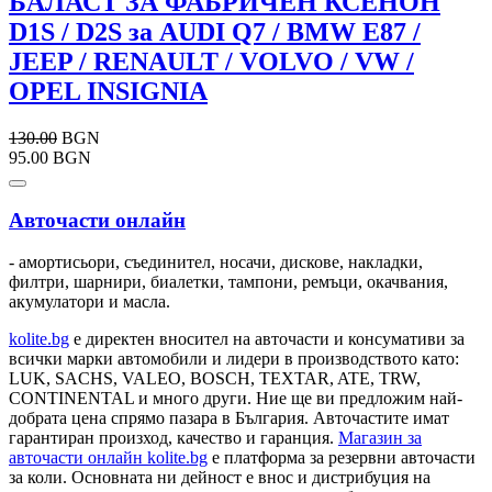
БАЛАСТ ЗА ФАБРИЧЕН КСЕНОН
D1S / D2S за AUDI Q7 / BMW E87 /
JEEP / RENAULT / VOLVO / VW /
OPEL INSIGNIA
130.00
BGN
95.00 BGN
Авточасти онлайн
- амортисьори, съединител, носачи, дискове, накладки,
филтри, шарнири, биалетки, тампони, ремъци, окачвания,
акумулатори и масла.
kolite.bg
e директен вносител на авточасти и консумативи за
всички марки автомобили и лидери в производството като:
LUK, SACHS, VALEO, BOSCH, TEXTAR, ATE, TRW,
CONTINENTAL и много други. Ние ще ви предложим най-
добрата цена спрямо пазара в България. Авточастите имат
гарантиран произход, качество и гаранция.
Магазин за
авточасти онлайн kolite.bg
е платформа за резервни авточасти
за коли. Основната ни дейност е внос и дистрибуция на