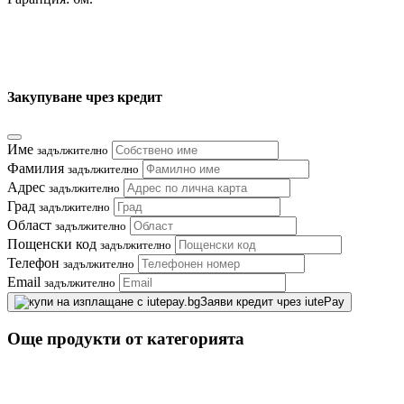
Закупуване чрез кредит
Име
задължително
Фамилия
задължително
Адрес
задължително
Град
задължително
Област
задължително
Пощенски код
задължително
Телефон
задължително
Email
задължително
Заяви кредит чрез iutePay
Още продукти от категорията