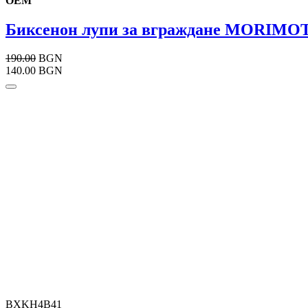
OEM
Биксенон лупи за вграждане MORIMO
190.00
BGN
140.00 BGN
BXKH4B41