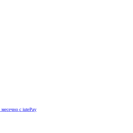
N
месечно с iutePay