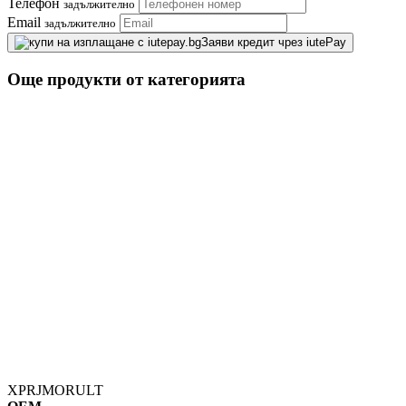
Телефон
задължително
Email
задължително
Заяви кредит чрез iutePay
Още продукти от категорията
XPRJMORULT