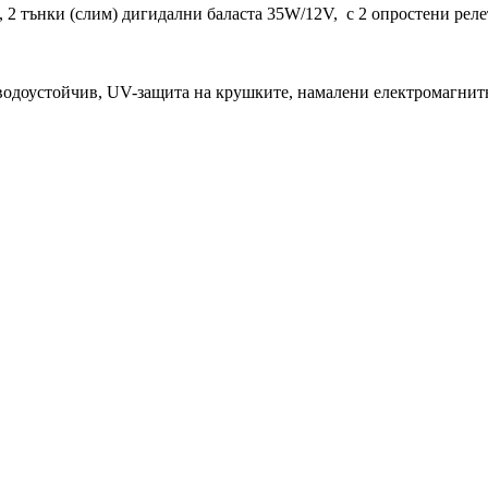
 2 тънки (слим) дигидални баласта 35W/12V, с 2 опростени релет
и водоустойчив, UV-защита на крушките, намалени електромагни