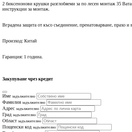
2 биксенонови крушки разглобяеми за по лесен монтаж 35 Вата,
инструкции за монтаж.
Вградена защита от късо съединение, пренатоварване, прахо 
Произход: Китай
Гаранция: 1 година.
Закупуване чрез кредит
Име
задължително
Фамилия
задължително
Адрес
задължително
Град
задължително
Област
задължително
Пощенски код
задължително