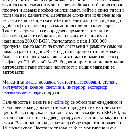
техническата съвместимост на автомобила и избрания от вас
продукт и даваме професионален съвет, който е ориентиран в
полза на вас клиентите. Избягваме сложните изчисления на
теглото на всяка пратка и е без значение дали се изпраща до
удобен офис на куриерска компания или до частен адрес.
Таксата за доставка се определя спрямо теглото или е
безплатна, когато общата сума на конкретна поръчка
надвишава 200.00 BGN. Разполагаме с над 1 800 000
продукта, които могат да бъдат доставени в рамките само на
няколко работни дни. Всеки един от продуктите ни може да
бъде взет от нашия
магазин за авто части
намиращ се в гр.
София, ул. "Любляна" № 22. Редовни промоции на
намалени
авточасти
с гарантирана наличност в нашия
магазин за
авточасти
.
Магазин за
масла
,
добавки
,
течности
,
ветробрани
,
стелки
,
акумулатори
,
ксенон
,
светлини
,
интериор
,
екстериор
,
окачване
,
аксесоари
, и други.
Наличността и цените на
kolite.bg
се обновяват ежедневно и
всеки ден може да намерите нови продукти на най-ниските
цени. Всяка поръчка се доставя с куриерска фирма ЕКОНТ, до
техен офис или точен адрес, придружена с опис на закупената
стока. Всеки наш продукт може да бъде върнат или заменен в
14 дневен срок. Частта не трябва да бъде монтирана и със