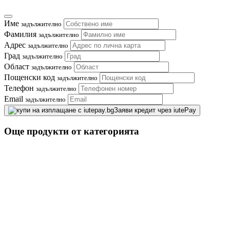
Име
задължително
Фамилия
задължително
Адрес
задължително
Град
задължително
Област
задължително
Пощенски код
задължително
Телефон
задължително
Email
задължително
Заяви кредит чрез iutePay
Още продукти от категорията