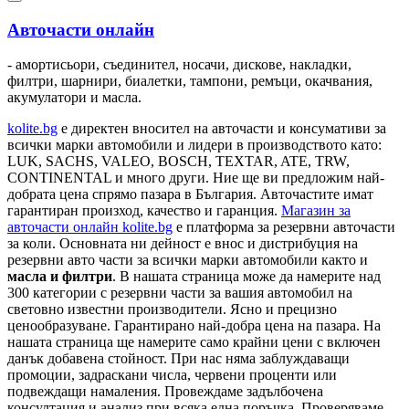
Авточасти онлайн
- амортисьори, съединител, носачи, дискове, накладки,
филтри, шарнири, биалетки, тампони, ремъци, окачвания,
акумулатори и масла.
kolite.bg
e директен вносител на авточасти и консумативи за
всички марки автомобили и лидери в производството като:
LUK, SACHS, VALEO, BOSCH, TEXTAR, ATE, TRW,
CONTINENTAL и много други. Ние ще ви предложим най-
добрата цена спрямо пазара в България. Авточастите имат
гарантиран произход, качество и гаранция.
Магазин за
авточасти онлайн kolite.bg
е платформа за резервни авточасти
за коли. Основната ни дейност е внос и дистрибуция на
резервни авто части за всички марки автомобили както и
масла и филтри
. В нашата страница може да намерите над
300 категории с
резервни части
за вашия автомобил на
световно известни производители. Ясно и прецизно
ценообразуване. Гарантирано най-добра цена на пазара. На
нашата страница ще намерите само крайни цени с включен
данък добавена стойност. При нас няма заблуждаващи
промоции, задраскани числа, червени проценти или
подвеждащи намаления. Провеждаме задълбочена
консултация и анализ при всяка една поръчка. Проверяваме