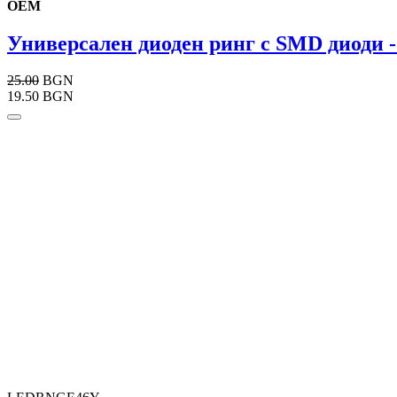
OEM
Универсален диоден ринг с SMD диоди 
25.00
BGN
19.50 BGN