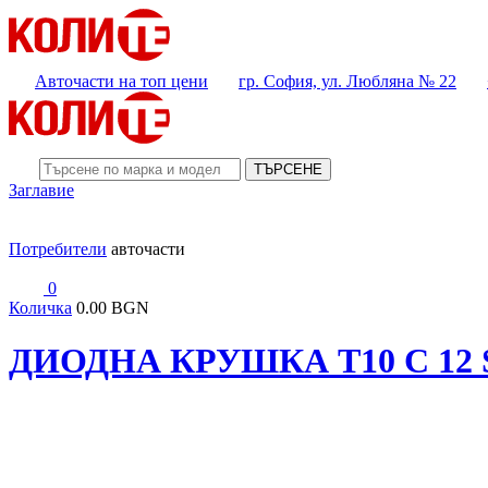
Авточасти на топ цени
гр. София, ул. Любляна № 22
ТЪРСЕНЕ
Заглавие
Потребители
авточасти
0
Количка
0.00 BGN
ДИОДНА КРУШКА Т10 С 12 