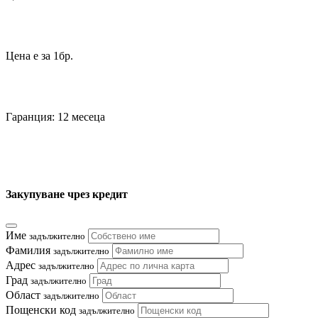
Цена е за 1бр.
Гаранция: 12 месеца
Закупуване чрез кредит
Име
задължително
Фамилия
задължително
Адрес
задължително
Град
задължително
Област
задължително
Пощенски код
задължително