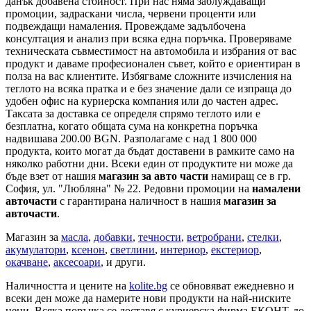
данък добавена стойност. При нас няма заблуждаващи
промоции, задраскани числа, червени проценти или
подвеждащи намаления. Провеждаме задълбочена
консултация и анализ при всяка една поръчка. Проверяваме
техническата съвместимост на автомобила и избрания от вас
продукт и даваме професионален съвет, който е ориентиран в
полза на вас клиентите. Избягваме сложните изчисления на
теглото на всяка пратка и е без значение дали се изпраща до
удобен офис на куриерска компания или до частен адрес.
Таксата за доставка се определя спрямо теглото или е
безплатна, когато общата сума на конкретна поръчка
надвишава 200.00 BGN. Разполагаме с над 1 800 000
продукта, които могат да бъдат доставени в рамките само на
няколко работни дни. Всеки един от продуктите ни може да
бъде взет от нашия
магазин за авто части
намиращ се в гр.
София, ул. "Любляна" № 22. Редовни промоции на
намалени
авточасти
с гарантирана наличност в нашия
магазин за
авточасти
.
Магазин за
масла
,
добавки
,
течности
,
ветробрани
,
стелки
,
акумулатори
,
ксенон
,
светлини
,
интериор
,
екстериор
,
окачване
,
аксесоари
, и други.
Наличността и цените на
kolite.bg
се обновяват ежедневно и
всеки ден може да намерите нови продукти на най-ниските
цени. Всяка поръчка се доставя с куриерска фирма ЕКОНТ, до