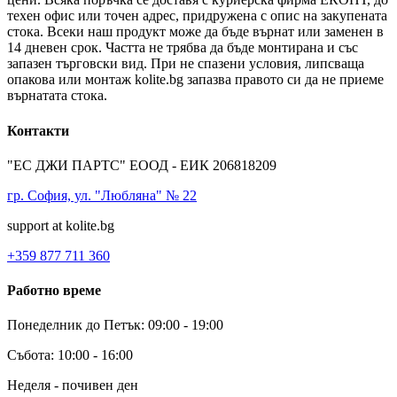
техен офис или точен адрес, придружена с опис на закупената
стока. Всеки наш продукт може да бъде върнат или заменен в
14 дневен срок. Частта не трябва да бъде монтирана и със
запазен търговски вид. При не спазени условия, липсваща
опакова или монтаж kolite.bg запазва правото си да не приеме
върнатата стока.
Контакти
"ЕС ДЖИ ПАРТС" ЕООД - ЕИК 206818209
гр. София, ул. "Любляна" № 22
support at kolite.bg
+359 877 711 360
Работно време
Понеделник до Петък: 09:00 - 19:00
Събота: 10:00 - 16:00
Неделя - почивен ден