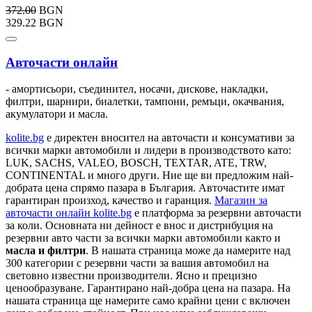
372.00
BGN
329.22 BGN
Авточасти онлайн
- амортисьори, съединител, носачи, дискове, накладки,
филтри, шарнири, биалетки, тампони, ремъци, окачвания,
акумулатори и масла.
kolite.bg
e директен вносител на авточасти и консумативи за
всички марки автомобили и лидери в производството като:
LUK, SACHS, VALEO, BOSCH, TEXTAR, ATE, TRW,
CONTINENTAL и много други. Ние ще ви предложим най-
добрата цена спрямо пазара в България. Авточастите имат
гарантиран произход, качество и гаранция.
Магазин за
авточасти онлайн kolite.bg
е платформа за резервни авточасти
за коли. Основната ни дейност е внос и дистрибуция на
резервни авто части за всички марки автомобили както и
масла и филтри
. В нашата страница може да намерите над
300 категории с
резервни части
за вашия автомобил на
световно известни производители. Ясно и прецизно
ценообразуване. Гарантирано най-добра цена на пазара. На
нашата страница ще намерите само крайни цени с включен