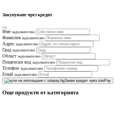
Закупуване чрез кредит
Име
задължително
Фамилия
задължително
Адрес
задължително
Град
задължително
Област
задължително
Пощенски код
задължително
Телефон
задължително
Email
задължително
Заяви кредит чрез iutePay
Още продукти от категорията