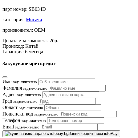
парт номер:
SB034D
категория:
Мигачи
производител: OEM
Цената е за комплект: 2бр.
Произход: Китай
Гаранция: 6 месеца
Закупуване чрез кредит
Име
задължително
Фамилия
задължително
Адрес
задължително
Град
задължително
Област
задължително
Пощенски код
задължително
Телефон
задължително
Email
задължително
Заяви кредит чрез iutePay