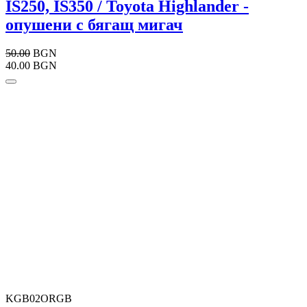
IS250, IS350 / Toyota Highlander -
опушени с бягащ мигач
50.00
BGN
40.00 BGN
KGB02ORGB