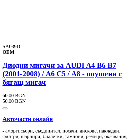
SA039D
OEM
Диодни мигачи за AUDI A4 B6 B7
(2001-2008) / A6 C5 / A8 - опушени с
бягащ мигач
60.00
BGN
50.00 BGN
Авточасти онлайн
- амортисьори, съединител, носачи, дискове, накладки,
филтри, шарнири, биалетки, тампони, ремъци, окачвания,