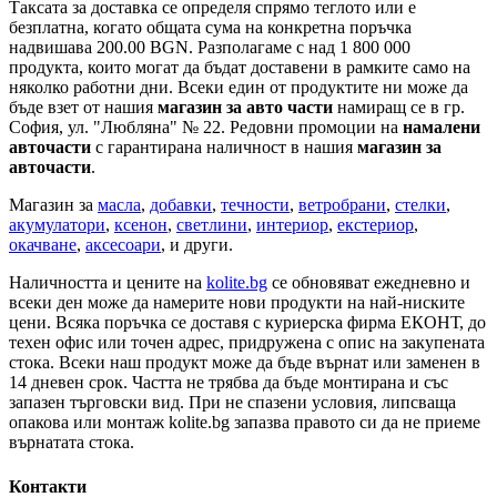
Таксата за доставка се определя спрямо теглото или е
безплатна, когато общата сума на конкретна поръчка
надвишава 200.00 BGN. Разполагаме с над 1 800 000
продукта, които могат да бъдат доставени в рамките само на
няколко работни дни. Всеки един от продуктите ни може да
бъде взет от нашия
магазин за авто части
намиращ се в гр.
София, ул. "Любляна" № 22. Редовни промоции на
намалени
авточасти
с гарантирана наличност в нашия
магазин за
авточасти
.
Магазин за
масла
,
добавки
,
течности
,
ветробрани
,
стелки
,
акумулатори
,
ксенон
,
светлини
,
интериор
,
екстериор
,
окачване
,
аксесоари
, и други.
Наличността и цените на
kolite.bg
се обновяват ежедневно и
всеки ден може да намерите нови продукти на най-ниските
цени. Всяка поръчка се доставя с куриерска фирма ЕКОНТ, до
техен офис или точен адрес, придружена с опис на закупената
стока. Всеки наш продукт може да бъде върнат или заменен в
14 дневен срок. Частта не трябва да бъде монтирана и със
запазен търговски вид. При не спазени условия, липсваща
опакова или монтаж kolite.bg запазва правото си да не приеме
върнатата стока.
Контакти