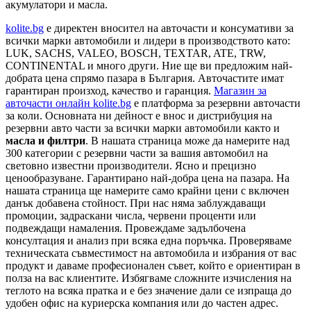
акумулатори и масла.
kolite.bg
e директен вносител на авточасти и консумативи за
всички марки автомобили и лидери в производството като:
LUK, SACHS, VALEO, BOSCH, TEXTAR, ATE, TRW,
CONTINENTAL и много други. Ние ще ви предложим най-
добрата цена спрямо пазара в България. Авточастите имат
гарантиран произход, качество и гаранция.
Магазин за
авточасти онлайн kolite.bg
е платформа за резервни авточасти
за коли. Основната ни дейност е внос и дистрибуция на
резервни авто части за всички марки автомобили както и
масла и филтри
. В нашата страница може да намерите над
300 категории с
резервни части
за вашия автомобил на
световно известни производители. Ясно и прецизно
ценообразуване. Гарантирано най-добра цена на пазара. На
нашата страница ще намерите само крайни цени с включен
данък добавена стойност. При нас няма заблуждаващи
промоции, задраскани числа, червени проценти или
подвеждащи намаления. Провеждаме задълбочена
консултация и анализ при всяка една поръчка. Проверяваме
техническата съвместимост на автомобила и избрания от вас
продукт и даваме професионален съвет, който е ориентиран в
полза на вас клиентите. Избягваме сложните изчисления на
теглото на всяка пратка и е без значение дали се изпраща до
удобен офис на куриерска компания или до частен адрес.