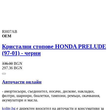
RH07AB
OEM
Кристални стопове HONDA PRELUDE
(97-01) - черни
336.00
BGN
297.36 BGN
Авточасти онлайн
- амортисьори, съединител, носачи, дискове, накладки,
филтри, шарнири, биалетки, тампони, ремъци, окачвания,
акумулатори и масла.
kolite.bg
e директен вносител на авточасти и консумативи за