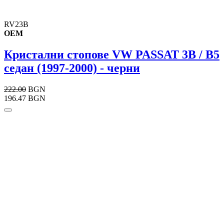
RV23B
OEM
Кристални стопове VW PASSAT 3B / B5
седан (1997-2000) - черни
222.00
BGN
196.47 BGN