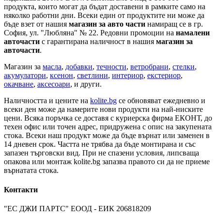
продукта, които могат да бъдат доставени в рамките само на
няколко работни дни. Всеки един от продуктите ни може да
бъде взет от нашия
магазин за авто части
намиращ се в гр.
София, ул. "Любляна" № 22. Редовни промоции на
намалени
авточасти
с гарантирана наличност в нашия
магазин за
авточасти
.
Магазин за
масла
,
добавки
,
течности
,
ветробрани
,
стелки
,
акумулатори
,
ксенон
,
светлини
,
интериор
,
екстериор
,
окачване
,
аксесоари
, и други.
Наличността и цените на
kolite.bg
се обновяват ежедневно и
всеки ден може да намерите нови продукти на най-ниските
цени. Всяка поръчка се доставя с куриерска фирма ЕКОНТ, до
техен офис или точен адрес, придружена с опис на закупената
стока. Всеки наш продукт може да бъде върнат или заменен в
14 дневен срок. Частта не трябва да бъде монтирана и със
запазен търговски вид. При не спазени условия, липсваща
опакова или монтаж kolite.bg запазва правото си да не приеме
върнатата стока.
Контакти
"ЕС ДЖИ ПАРТС" ЕООД - ЕИК 206818209