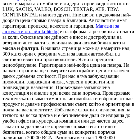
всички марки автомобили и лидери в производството като:
LUK, SACHS, VALEO, BOSCH, TEXTAR, ATE, TRW,
CONTINENTAL и много други. Ние ще ви предложим най-
добрата цена спрямо пазара в България. Авточастите имат
гарантиран произход, качество и гаранция.
Магазин за
авточасти онлайн kolite.bg
е платформа за резервни авточасти
за коли. Основната ни дейност е внос и дистрибуция на
резервни авто части за всички марки автомобили както и
масла и филтри
. В нашата страница може да намерите над
300 категории с
резервни части
за вашия автомобил на
световно известни производители. Ясно и прецизно
ценообразуване. Гарантирано най-добра цена на пазара. На
нашата страница ще намерите само крайни цени с включен
данък добавена стойност. При нас няма заблуждаващи
промоции, задраскани числа, червени проценти или
подвеждащи намаления. Провеждаме задълбочена
консултация и анализ при всяка една поръчка. Проверяваме
техническата съвместимост на автомобила и избрания от вас
продукт и даваме професионален съвет, който е ориентиран в
полза на вас клиентите. Избягваме сложните изчисления на
теглото на всяка пратка и е без значение дали се изпраща до
удобен офис на куриерска компания или до частен адрес.
Таксата за доставка се определя спрямо теглото или е
безплатна, когато общата сума на конкретна поръчка
надвишава 200.00 BGN. Разполагаме с над 1 800 000