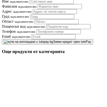
Име
задължително
Фамилия
задължително
Адрес
задължително
Град
задължително
Област
задължително
Пощенски код
задължително
Телефон
задължително
Email
задължително
Заяви кредит чрез iutePay
Още продукти от категорията