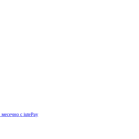
N
месечно с iutePay