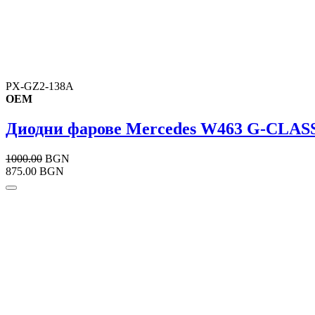
PX-GZ2-138A
OEM
Диодни фарове Mercedes W463 G-CLASS (
1000.00
BGN
875.00 BGN