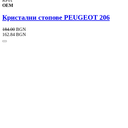
RP01
OEM
Кристални стопове PEUGEOT 206
184.00
BGN
162.84 BGN