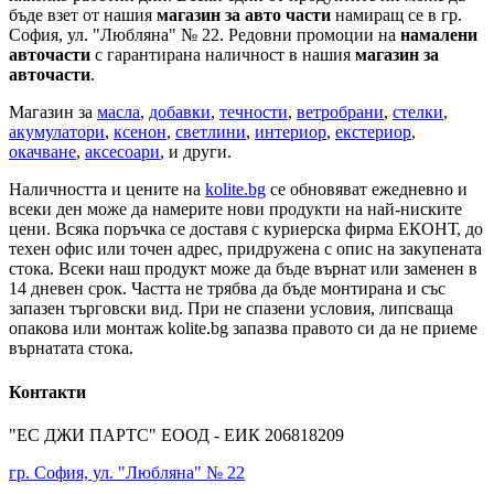
бъде взет от нашия
магазин за авто части
намиращ се в гр.
София, ул. "Любляна" № 22. Редовни промоции на
намалени
авточасти
с гарантирана наличност в нашия
магазин за
авточасти
.
Магазин за
масла
,
добавки
,
течности
,
ветробрани
,
стелки
,
акумулатори
,
ксенон
,
светлини
,
интериор
,
екстериор
,
окачване
,
аксесоари
, и други.
Наличността и цените на
kolite.bg
се обновяват ежедневно и
всеки ден може да намерите нови продукти на най-ниските
цени. Всяка поръчка се доставя с куриерска фирма ЕКОНТ, до
техен офис или точен адрес, придружена с опис на закупената
стока. Всеки наш продукт може да бъде върнат или заменен в
14 дневен срок. Частта не трябва да бъде монтирана и със
запазен търговски вид. При не спазени условия, липсваща
опакова или монтаж kolite.bg запазва правото си да не приеме
върнатата стока.
Контакти
"ЕС ДЖИ ПАРТС" ЕООД - ЕИК 206818209
гр. София, ул. "Любляна" № 22