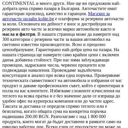
CONTINENTAL и много други. Ние ще ви предложим най-
добрата цена спрямо пазара в България. Авточастите имат
гарантиран произход, качество и гаранция.
Магазин за
авточасти онлайн kolite.bg
е платформа за резервни авточасти
за коли. Основната ни дейност е внос и дистрибуция на
резервни авто части за всички марки автомобили както и
масла и филтри
. В нашата страница може да намерите над
300 категории с
резервни части
за вашия автомобил на
световно известни производители. Ясно и прецизно
ценообразуване. Гарантирано най-добра цена на пазара. На
нашата страница ще намерите само крайни цени с включен
данък добавена стойност. При нас няма заблуждаващи
промоции, задраскани числа, червени проценти или
подвеждащи намаления. Провеждаме задълбочена
консултация и анализ при всяка една поръчка. Проверяваме
техническата съвместимост на автомобила и избрания от вас
продукт и даваме професионален съвет, който е ориентиран в
полза на вас клиентите. Избягваме сложните изчисления на
теглото на всяка пратка и е без значение дали се изпраща до
удобен офис на куриерска компания или до частен адрес.
Таксата за доставка се определя спрямо теглото или е
безплатна, когато общата сума на конкретна поръчка
надвишава 200.00 BGN. Разполагаме с над 1 800 000
продукта, които могат да бъдат доставени в рамките само на
няколко работни дни. Всеки един от продуктите ни може да