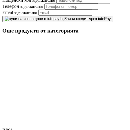
Пощенски код
задължително
Телефон
задължително
Email
задължително
Заяви кредит чрез iutePay
Още продукти от категорията