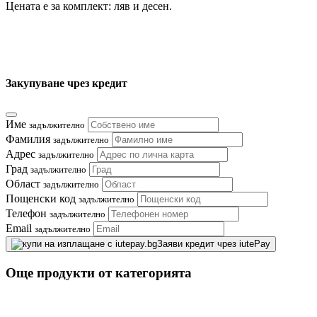
Цената е за комплект: ляв и десен.
Закупуване чрез кредит
Име
задължително
Фамилия
задължително
Адрес
задължително
Град
задължително
Област
задължително
Пощенски код
задължително
Телефон
задължително
Email
задължително
Заяви кредит чрез iutePay
Още продукти от категорията