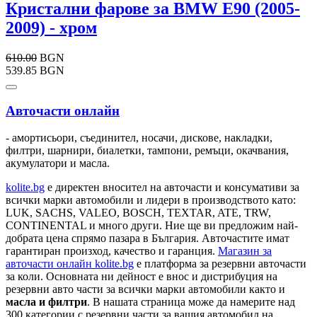
Кристални фарове за BMW E90 (2005-
2009) - хром
610.00
BGN
539.85 BGN
Авточасти онлайн
- амортисьори, съединител, носачи, дискове, накладки,
филтри, шарнири, биалетки, тампони, ремъци, окачвания,
акумулатори и масла.
kolite.bg
e директен вносител на авточасти и консумативи за
всички марки автомобили и лидери в производството като:
LUK, SACHS, VALEO, BOSCH, TEXTAR, ATE, TRW,
CONTINENTAL и много други. Ние ще ви предложим най-
добрата цена спрямо пазара в България. Авточастите имат
гарантиран произход, качество и гаранция.
Магазин за
авточасти онлайн kolite.bg
е платформа за резервни авточасти
за коли. Основната ни дейност е внос и дистрибуция на
резервни авто части за всички марки автомобили както и
масла и филтри
. В нашата страница може да намерите над
300 категории с
резервни части
за вашия автомобил на