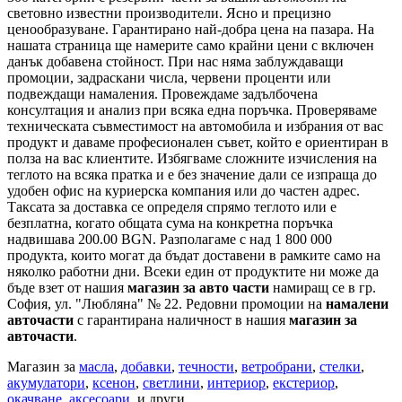
световно известни производители. Ясно и прецизно
ценообразуване. Гарантирано най-добра цена на пазара. На
нашата страница ще намерите само крайни цени с включен
данък добавена стойност. При нас няма заблуждаващи
промоции, задраскани числа, червени проценти или
подвеждащи намаления. Провеждаме задълбочена
консултация и анализ при всяка една поръчка. Проверяваме
техническата съвместимост на автомобила и избрания от вас
продукт и даваме професионален съвет, който е ориентиран в
полза на вас клиентите. Избягваме сложните изчисления на
теглото на всяка пратка и е без значение дали се изпраща до
удобен офис на куриерска компания или до частен адрес.
Таксата за доставка се определя спрямо теглото или е
безплатна, когато общата сума на конкретна поръчка
надвишава 200.00 BGN. Разполагаме с над 1 800 000
продукта, които могат да бъдат доставени в рамките само на
няколко работни дни. Всеки един от продуктите ни може да
бъде взет от нашия
магазин за авто части
намиращ се в гр.
София, ул. "Любляна" № 22. Редовни промоции на
намалени
авточасти
с гарантирана наличност в нашия
магазин за
авточасти
.
Магазин за
масла
,
добавки
,
течности
,
ветробрани
,
стелки
,
акумулатори
,
ксенон
,
светлини
,
интериор
,
екстериор
,
окачване
,
аксесоари
, и други.