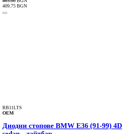
463.00
BGN
409.75 BGN
RB11LTS
OEM
Диодни стопове BMW E36 (91-99) 4D
sedan - лайтбар