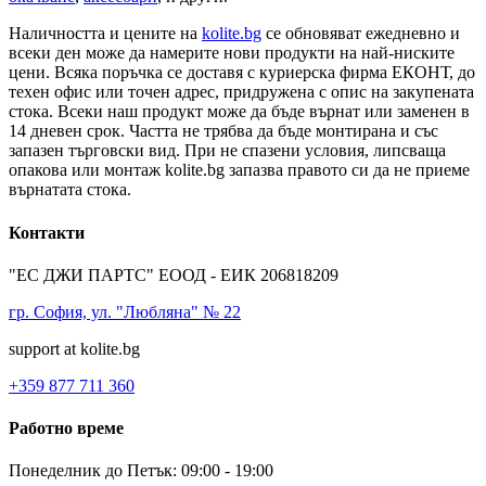
Наличността и цените на
kolite.bg
се обновяват ежедневно и
всеки ден може да намерите нови продукти на най-ниските
цени. Всяка поръчка се доставя с куриерска фирма ЕКОНТ, до
техен офис или точен адрес, придружена с опис на закупената
стока. Всеки наш продукт може да бъде върнат или заменен в
14 дневен срок. Частта не трябва да бъде монтирана и със
запазен търговски вид. При не спазени условия, липсваща
опакова или монтаж kolite.bg запазва правото си да не приеме
върнатата стока.
Контакти
"ЕС ДЖИ ПАРТС" ЕООД - ЕИК 206818209
гр. София, ул. "Любляна" № 22
support at kolite.bg
+359 877 711 360
Работно време
Понеделник до Петък: 09:00 - 19:00