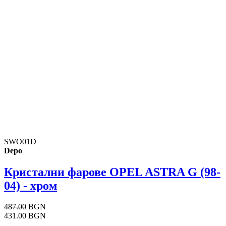
SWO01D
Depo
Кристални фарове OPEL ASTRA G (98-
04) - хром
487.00
BGN
431.00 BGN