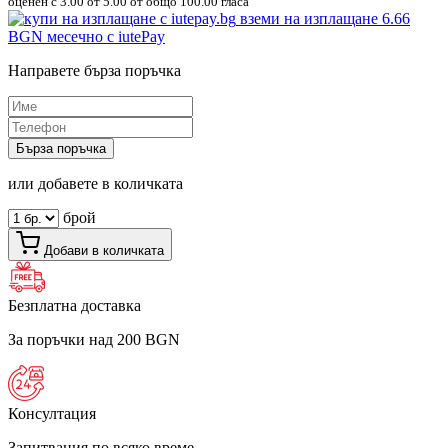
оценен с
3.00
от 5.00 от общо 100.00 гласа
вземи на изплащане
6.66
BGN
месечно с iutePay
Направете бърза поръчка
Бърза поръчка
или добавете в количката
брой
Добави в количката
Безплатна доставка
За поръчки над 200 BGN
Консултация
Запитвания по всяко време