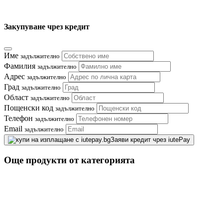
Закупуване чрез кредит
Име
задължително
Фамилия
задължително
Адрес
задължително
Град
задължително
Област
задължително
Пощенски код
задължително
Телефон
задължително
Email
задължително
Заяви кредит чрез iutePay
Още продукти от категорията