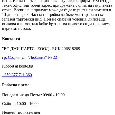
цени. Всяка поръчка се доставя с куриерска фирма ЕКОНТ, до
техен офис или точен адрес, придружена с опис на закупената
стока. Всеки наш продукт може да бъде върнат или заменен в
14 дневен срок. Частта не трябва да бъде монтирана и със
запазен търговски вид. При не спазени условия, липсваща
опакова или монтаж kolite.bg запазва правото си да не приеме
върнатата стока.
Контакти
"ЕС ДЖИ ПАРТС" ЕООД - ЕИК 206818209
гр. София, ул. "Любляна" № 22
support at kolite.bg
+359 877 711 360
Работно време
Понеделник до Петък: 09:00 - 19:00
Събота: 10:00 - 16:00
Неделя - почивен ден