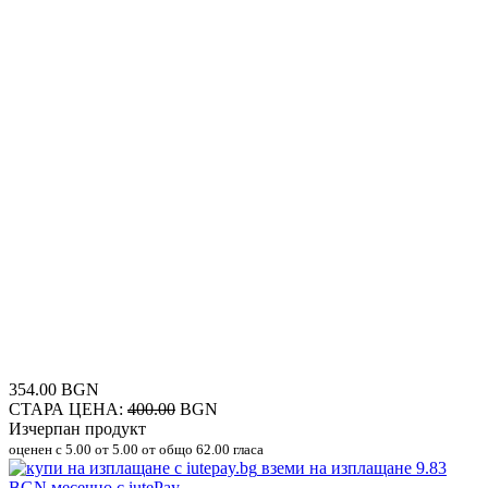
354.00 BGN
СТАРА ЦЕНА:
400.00
BGN
Изчерпан продукт
оценен с
5.00
от 5.00 от общо 62.00 гласа
вземи на изплащане
9.83
BGN
месечно с iutePay