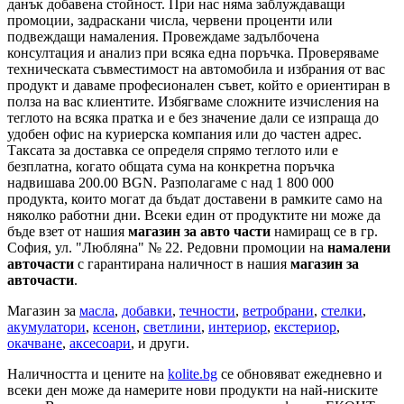
данък добавена стойност. При нас няма заблуждаващи
промоции, задраскани числа, червени проценти или
подвеждащи намаления. Провеждаме задълбочена
консултация и анализ при всяка една поръчка. Проверяваме
техническата съвместимост на автомобила и избрания от вас
продукт и даваме професионален съвет, който е ориентиран в
полза на вас клиентите. Избягваме сложните изчисления на
теглото на всяка пратка и е без значение дали се изпраща до
удобен офис на куриерска компания или до частен адрес.
Таксата за доставка се определя спрямо теглото или е
безплатна, когато общата сума на конкретна поръчка
надвишава 200.00 BGN. Разполагаме с над 1 800 000
продукта, които могат да бъдат доставени в рамките само на
няколко работни дни. Всеки един от продуктите ни може да
бъде взет от нашия
магазин за авто части
намиращ се в гр.
София, ул. "Любляна" № 22. Редовни промоции на
намалени
авточасти
с гарантирана наличност в нашия
магазин за
авточасти
.
Магазин за
масла
,
добавки
,
течности
,
ветробрани
,
стелки
,
акумулатори
,
ксенон
,
светлини
,
интериор
,
екстериор
,
окачване
,
аксесоари
, и други.
Наличността и цените на
kolite.bg
се обновяват ежедневно и
всеки ден може да намерите нови продукти на най-ниските