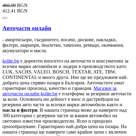
466.00
BGN
412.41 BGN
Авточасти онлайн
- амортисьори, съединител, носачи, дискове, накладки,
филтри, шарнири, биалетки, тампони, ремъци, окачвания,
акумулатори и масла.
kolite.bg
e директен вносител на авточасти и консумативи за
всички марки автомобили и лидери в производството като:
LUK, SACHS, VALEO, BOSCH, TEXTAR, ATE, TRW,
CONTINENTAL и много други. Ние ще ви предложим най-
добрата цена спрямо пазара в България. Авточастите имат
гарантиран произход, качество и гаранция.
Магазин за
авточасти онлайн kolite.bg
е платформа за резервни авточасти
за коли. Основната ни дейност е внос и дистрибуция на
резервни авто части за всички марки автомобили както и
масла и филтри
. В нашата страница може да намерите над
300 категории с
резервни части
за вашия автомобил на
световно известни производители. Ясно и прецизно
ценообразуване. Гарантирано най-добра цена на пазара. На
нашата страница ще намерите само крайни цени с включен