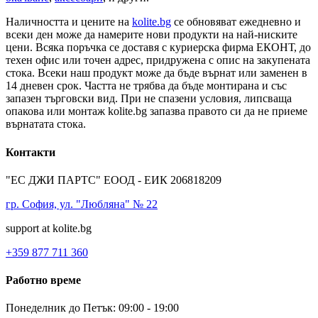
Наличността и цените на
kolite.bg
се обновяват ежедневно и
всеки ден може да намерите нови продукти на най-ниските
цени. Всяка поръчка се доставя с куриерска фирма ЕКОНТ, до
техен офис или точен адрес, придружена с опис на закупената
стока. Всеки наш продукт може да бъде върнат или заменен в
14 дневен срок. Частта не трябва да бъде монтирана и със
запазен търговски вид. При не спазени условия, липсваща
опакова или монтаж kolite.bg запазва правото си да не приеме
върнатата стока.
Контакти
"ЕС ДЖИ ПАРТС" ЕООД - ЕИК 206818209
гр. София, ул. "Любляна" № 22
support at kolite.bg
+359 877 711 360
Работно време
Понеделник до Петък: 09:00 - 19:00