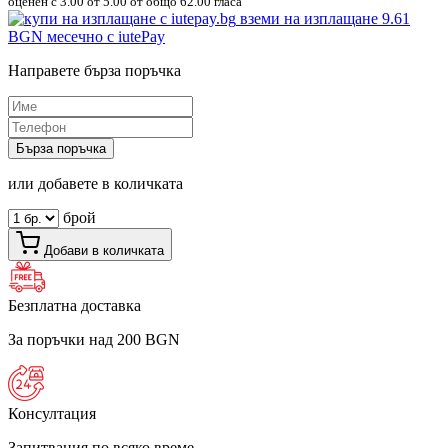
оценен с
3.00
от 5.00 от общо 62.00 гласа
вземи на изплащане
9.61
BGN
месечно с iutePay
Направете бърза поръчка
Бърза поръчка
или добавете в количката
брой
Добави в количката
Безплатна доставка
За поръчки над 200 BGN
Консултация
Запитвания по всяко време