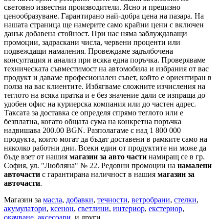
световно известни производители. Ясно и прецизно
ценообразуване. Гарантирано най-добра цена на пазара. На
нашата страница ще намерите само крайни цени с включен
данък добавена стойност. При нас няма заблуждаващи
промоции, задраскани числа, червени проценти или
подвеждащи намаления. Провеждаме задълбочена
консултация и анализ при всяка една поръчка. Проверяваме
техническата съвместимост на автомобила и избрания от вас
продукт и даваме професионален съвет, който е ориентиран в
полза на вас клиентите. Избягваме сложните изчисления на
теглото на всяка пратка и е без значение дали се изпраща до
удобен офис на куриерска компания или до частен адрес.
Таксата за доставка се определя спрямо теглото или е
безплатна, когато общата сума на конкретна поръчка
надвишава 200.00 BGN. Разполагаме с над 1 800 000
продукта, които могат да бъдат доставени в рамките само на
няколко работни дни. Всеки един от продуктите ни може да
бъде взет от нашия
магазин за авто части
намиращ се в гр.
София, ул. "Любляна" № 22. Редовни промоции на
намалени
авточасти
с гарантирана наличност в нашия
магазин за
авточасти
.
Магазин за
масла
,
добавки
,
течности
,
ветробрани
,
стелки
,
акумулатори
,
ксенон
,
светлини
,
интериор
,
екстериор
,
окачване
,
аксесоари
, и други.