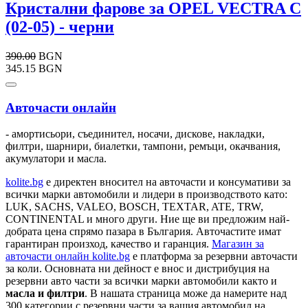
Кристални фарове за OPEL VECTRA C
(02-05) - черни
390.00
BGN
345.15 BGN
Авточасти онлайн
- амортисьори, съединител, носачи, дискове, накладки,
филтри, шарнири, биалетки, тампони, ремъци, окачвания,
акумулатори и масла.
kolite.bg
e директен вносител на авточасти и консумативи за
всички марки автомобили и лидери в производството като:
LUK, SACHS, VALEO, BOSCH, TEXTAR, ATE, TRW,
CONTINENTAL и много други. Ние ще ви предложим най-
добрата цена спрямо пазара в България. Авточастите имат
гарантиран произход, качество и гаранция.
Магазин за
авточасти онлайн kolite.bg
е платформа за резервни авточасти
за коли. Основната ни дейност е внос и дистрибуция на
резервни авто части за всички марки автомобили както и
масла и филтри
. В нашата страница може да намерите над
300 категории с
резервни части
за вашия автомобил на