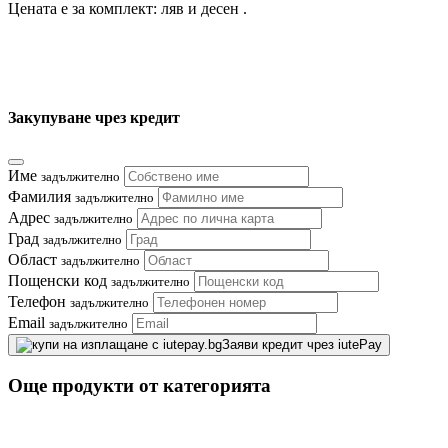
Цената е за комплект: ляв и десен .
Закупуване чрез кредит
Име
задължително
Фамилия
задължително
Адрес
задължително
Град
задължително
Област
задължително
Пощенски код
задължително
Телефон
задължително
Email
задължително
Заяви кредит чрез iutePay
Още продукти от категорията