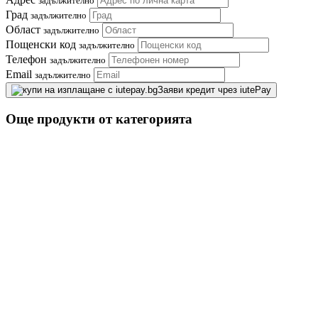
задължително
Град
задължително
Област
задължително
Пощенски код
задължително
Телефон
задължително
Email
задължително
Заяви кредит чрез iutePay
Още продукти от категорията