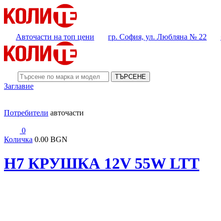
Авточасти на топ цени
гр. София, ул. Любляна № 22
ТЪРСЕНЕ
Заглавие
Потребители
авточасти
0
Количка
0.00 BGN
H7 КРУШКА 12V 55W LTT