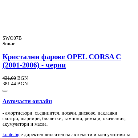
SWO07B
Sonar
Кристални фарове OPEL CORSA C
(2001-2006) - черни
431.00
BGN
381.44 BGN
Авточасти онлайн
- амортисьори, съединител, носачи, дискове, накладки,
филтри, шарнири, биалетки, тампони, ремъци, окачвания,
акумулатори и масла.
kolite.bg
e директен вносител на авточасти и консумативи за