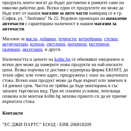
продукта, които могат да бъдат доставени в рамките само на
няколко работни дни. Всеки един от продуктите ни може да
бъде взет от нашия
магазин за авто части
намиращ се в гр.
София, ул. "Любляна" № 22. Редовни промоции на
намалени
авточасти
с гарантирана наличност в нашия
магазин за
авточасти
.
Магазин за
масла
,
добавки
,
течности
,
ветробрани
,
стелки
,
акумулатори
,
ксенон
,
светлини
,
интериор
,
екстериор
,
окачване
,
аксесоари
, и други.
Наличността и цените на
kolite.bg
се обновяват ежедневно и
всеки ден може да намерите нови продукти на най-ниските
цени. Всяка поръчка се доставя с куриерска фирма ЕКОНТ, до
техен офис или точен адрес, придружена с опис на закупената
стока. Всеки наш продукт може да бъде върнат или заменен в
14 дневен срок. Частта не трябва да бъде монтирана и със
запазен търговски вид. При не спазени условия, липсваща
опакова или монтаж kolite.bg запазва правото си да не приеме
върнатата стока.
Контакти
"ЕС ДЖИ ПАРТС" ЕООД - ЕИК 206818209