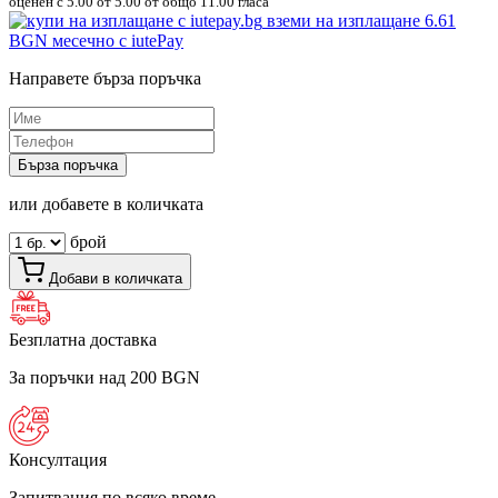
оценен с
5.00
от 5.00 от общо 11.00 гласа
вземи на изплащане
6.61
BGN
месечно с iutePay
Направете бърза поръчка
Бърза поръчка
или добавете в количката
брой
Добави в количката
Безплатна доставка
За поръчки над 200 BGN
Консултация
Запитвания по всяко време