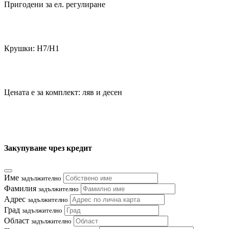
Пригодени за ел. регулиране
Крушки: Н7/H1
Цената е за комплект: ляв и десен
Закупуване чрез кредит
Име
задължително
Фамилия
задължително
Адрес
задължително
Град
задължително
Област
задължително