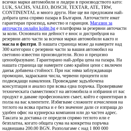
всички марки автомобили и лидери в производството като:
LUK, SACHS, VALEO, BOSCH, TEXTAR, ATE, TRW,
CONTINENTAL и много други. Ние ще ви предложим най-
добрата цена спрямо пазара в България. Авточастите имат
гарантиран произход, качество и гаранция.
Магазин за
авточасти онлайн kolite.bg
е платформа за резервни авточасти
за коли. Основната ни дейност е внос и дистрибуция на
резервни авто части за всички марки автомобили както и
масла и филтри
. В нашата страница може да намерите над
300 категории с
резервни части
за вашия автомобил на
световно известни производители. Ясно и прецизно
ценообразуване. Гарантирано най-добра цена на пазара. На
нашата страница ще намерите само крайни цени с включен
данък добавена стойност. При нас няма заблуждаващи
промоции, задраскани числа, червени проценти или
подвеждащи намаления. Провеждаме задълбочена
консултация и анализ при всяка една поръчка. Проверяваме
техническата съвместимост на автомобила и избрания от вас
продукт и даваме професионален съвет, който е ориентиран в
полза на вас клиентите. Избягваме сложните изчисления на
теглото на всяка пратка и е без значение дали се изпраща до
удобен офис на куриерска компания или до частен адрес.
Таксата за доставка се определя спрямо теглото или е
безплатна, когато общата сума на конкретна поръчка
надвишава 200.00 BGN. Разполагаме с над 1 800 000