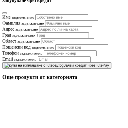
Закупуване чрез кредит
Име
задължително
Фамилия
задължително
Адрес
задължително
Град
задължително
Област
задължително
Пощенски код
задължително
Телефон
задължително
Email
задължително
Заяви кредит чрез iutePay
Още продукти от категорията