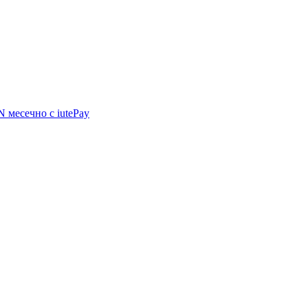
N
месечно с iutePay