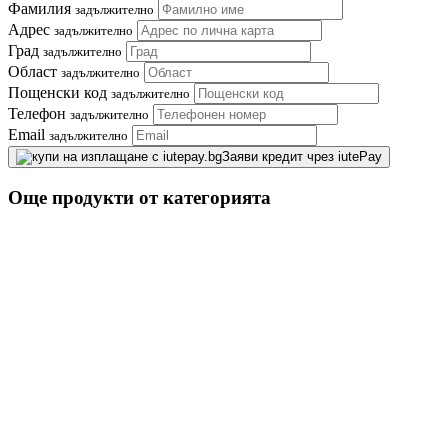
Фамилия
задължително
Адрес
задължително
Град
задължително
Област
задължително
Пощенски код
задължително
Телефон
задължително
Email
задължително
Заяви кредит чрез iutePay
Още продукти от категорията