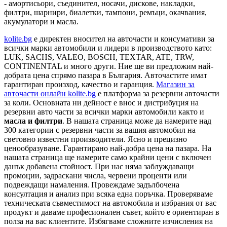
- амортисьори, съединител, носачи, дискове, накладки,
филтри, шарнири, биалетки, тампони, ремъци, окачвания,
акумулатори и масла.
kolite.bg
e директен вносител на авточасти и консумативи за
всички марки автомобили и лидери в производството като:
LUK, SACHS, VALEO, BOSCH, TEXTAR, ATE, TRW,
CONTINENTAL и много други. Ние ще ви предложим най-
добрата цена спрямо пазара в България. Авточастите имат
гарантиран произход, качество и гаранция.
Магазин за
авточасти онлайн kolite.bg
е платформа за резервни авточасти
за коли. Основната ни дейност е внос и дистрибуция на
резервни авто части за всички марки автомобили както и
масла и филтри
. В нашата страница може да намерите над
300 категории с
резервни части
за вашия автомобил на
световно известни производители. Ясно и прецизно
ценообразуване. Гарантирано най-добра цена на пазара. На
нашата страница ще намерите само крайни цени с включен
данък добавена стойност. При нас няма заблуждаващи
промоции, задраскани числа, червени проценти или
подвеждащи намаления. Провеждаме задълбочена
консултация и анализ при всяка една поръчка. Проверяваме
техническата съвместимост на автомобила и избрания от вас
продукт и даваме професионален съвет, който е ориентиран в
полза на вас клиентите. Избягваме сложните изчисления на