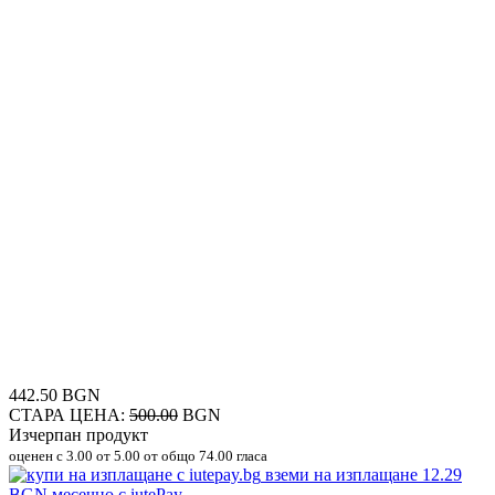
442.50 BGN
СТАРА ЦЕНА:
500.00
BGN
Изчерпан продукт
оценен с
3.00
от 5.00 от общо 74.00 гласа
вземи на изплащане
12.29
BGN
месечно с iutePay