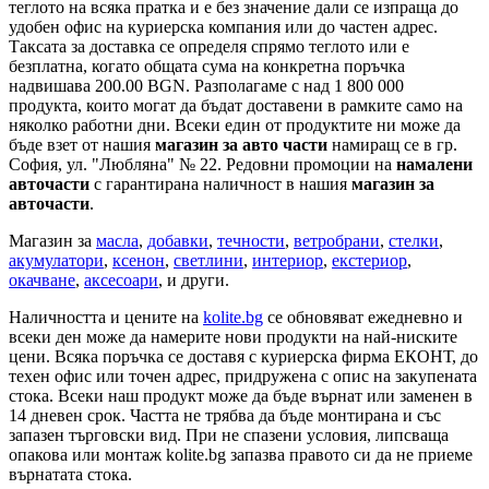
теглото на всяка пратка и е без значение дали се изпраща до
удобен офис на куриерска компания или до частен адрес.
Таксата за доставка се определя спрямо теглото или е
безплатна, когато общата сума на конкретна поръчка
надвишава 200.00 BGN. Разполагаме с над 1 800 000
продукта, които могат да бъдат доставени в рамките само на
няколко работни дни. Всеки един от продуктите ни може да
бъде взет от нашия
магазин за авто части
намиращ се в гр.
София, ул. "Любляна" № 22. Редовни промоции на
намалени
авточасти
с гарантирана наличност в нашия
магазин за
авточасти
.
Магазин за
масла
,
добавки
,
течности
,
ветробрани
,
стелки
,
акумулатори
,
ксенон
,
светлини
,
интериор
,
екстериор
,
окачване
,
аксесоари
, и други.
Наличността и цените на
kolite.bg
се обновяват ежедневно и
всеки ден може да намерите нови продукти на най-ниските
цени. Всяка поръчка се доставя с куриерска фирма ЕКОНТ, до
техен офис или точен адрес, придружена с опис на закупената
стока. Всеки наш продукт може да бъде върнат или заменен в
14 дневен срок. Частта не трябва да бъде монтирана и със
запазен търговски вид. При не спазени условия, липсваща
опакова или монтаж kolite.bg запазва правото си да не приеме
върнатата стока.