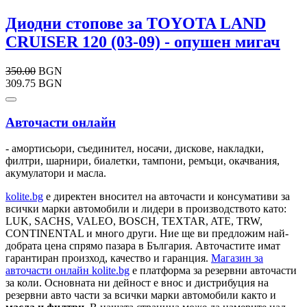
Диодни стопове за TOYOTA LAND
CRUISER 120 (03-09) - опушен мигач
350.00
BGN
309.75 BGN
Авточасти онлайн
- амортисьори, съединител, носачи, дискове, накладки,
филтри, шарнири, биалетки, тампони, ремъци, окачвания,
акумулатори и масла.
kolite.bg
e директен вносител на авточасти и консумативи за
всички марки автомобили и лидери в производството като:
LUK, SACHS, VALEO, BOSCH, TEXTAR, ATE, TRW,
CONTINENTAL и много други. Ние ще ви предложим най-
добрата цена спрямо пазара в България. Авточастите имат
гарантиран произход, качество и гаранция.
Магазин за
авточасти онлайн kolite.bg
е платформа за резервни авточасти
за коли. Основната ни дейност е внос и дистрибуция на
резервни авто части за всички марки автомобили както и