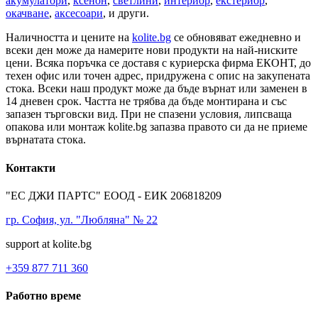
акумулатори
,
ксенон
,
светлини
,
интериор
,
екстериор
,
окачване
,
аксесоари
, и други.
Наличността и цените на
kolite.bg
се обновяват ежедневно и
всеки ден може да намерите нови продукти на най-ниските
цени. Всяка поръчка се доставя с куриерска фирма ЕКОНТ, до
техен офис или точен адрес, придружена с опис на закупената
стока. Всеки наш продукт може да бъде върнат или заменен в
14 дневен срок. Частта не трябва да бъде монтирана и със
запазен търговски вид. При не спазени условия, липсваща
опакова или монтаж kolite.bg запазва правото си да не приеме
върнатата стока.
Контакти
"ЕС ДЖИ ПАРТС" ЕООД - ЕИК 206818209
гр. София, ул. "Любляна" № 22
support at kolite.bg
+359 877 711 360
Работно време