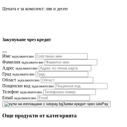
Цената е за комплект: ляв и десен
Закупуване чрез кредит
Име
задължително
Фамилия
задължително
Адрес
задължително
Град
задължително
Област
задължително
Пощенски код
задължително
Телефон
задължително
Email
задължително
Заяви кредит чрез iutePay
Още продукти от категорията