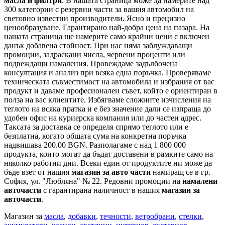
масла и филтри
. В нашата страница може да намерите над
300 категории с
резервни части
за вашия автомобил на
световно известни производители. Ясно и прецизно
ценообразуване. Гарантирано най-добра цена на пазара. На
нашата страница ще намерите само крайни цени с включен
данък добавена стойност. При нас няма заблуждаващи
промоции, задраскани числа, червени проценти или
подвеждащи намаления. Провеждаме задълбочена
консултация и анализ при всяка една поръчка. Проверяваме
техническата съвместимост на автомобила и избрания от вас
продукт и даваме професионален съвет, който е ориентиран в
полза на вас клиентите. Избягваме сложните изчисления на
теглото на всяка пратка и е без значение дали се изпраща до
удобен офис на куриерска компания или до частен адрес.
Таксата за доставка се определя спрямо теглото или е
безплатна, когато общата сума на конкретна поръчка
надвишава 200.00 BGN. Разполагаме с над 1 800 000
продукта, които могат да бъдат доставени в рамките само на
няколко работни дни. Всеки един от продуктите ни може да
бъде взет от нашия
магазин за авто части
намиращ се в гр.
София, ул. "Любляна" № 22. Редовни промоции на
намалени
авточасти
с гарантирана наличност в нашия
магазин за
авточасти
.
Магазин за
масла
,
добавки
,
течности
,
ветробрани
,
стелки
,