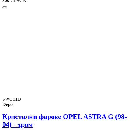
309.75 BGN
SWO01D
Depo
Кристални фарове OPEL ASTRA G (98-
04) - хром