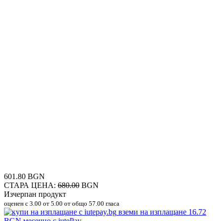
601.80 BGN
СТАРА ЦЕНА:
680.00
BGN
Изчерпан продукт
оценен с
3.00
от 5.00 от общо 57.00 гласа
вземи на изплащане
16.72
BGN
месечно с iutePay