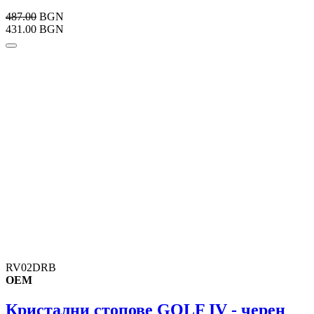
487.00
BGN
431.00 BGN
RV02DRB
OEM
Кристални стопове GOLF IV - черен