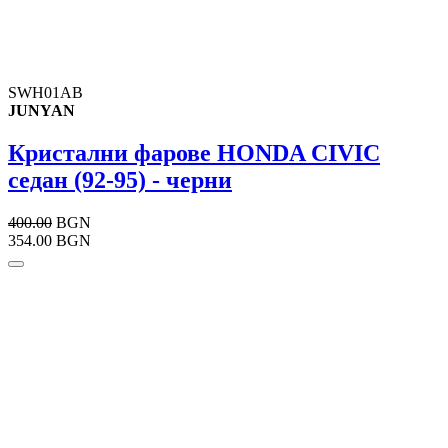
SWH01AB
JUNYAN
Кристални фарове HONDA CIVIC
седан (92-95) - черни
400.00
BGN
354.00 BGN