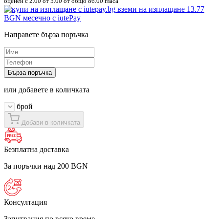
оценен с
2.00
от 5.00 от общо 86.00 гласа
вземи на изплащане
13.77
BGN
месечно с iutePay
Направете бърза поръчка
Бърза поръчка
или добавете в количката
брой
Добави в количката
Безплатна доставка
За поръчки над 200 BGN
Консултация
Запитвания по всяко време