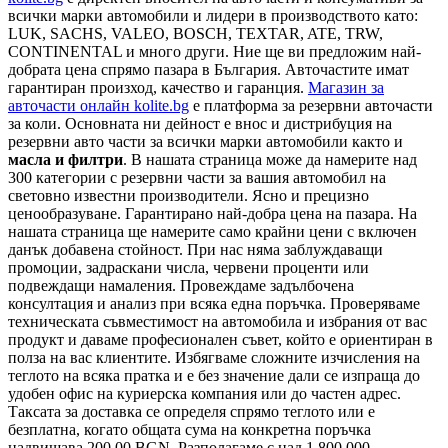
всички марки автомобили и лидери в производството като:
LUK, SACHS, VALEO, BOSCH, TEXTAR, ATE, TRW,
CONTINENTAL и много други. Ние ще ви предложим най-
добрата цена спрямо пазара в България. Авточастите имат
гарантиран произход, качество и гаранция.
Магазин за
авточасти онлайн kolite.bg
е платформа за резервни авточасти
за коли. Основната ни дейност е внос и дистрибуция на
резервни авто части за всички марки автомобили както и
масла и филтри
. В нашата страница може да намерите над
300 категории с
резервни части
за вашия автомобил на
световно известни производители. Ясно и прецизно
ценообразуване. Гарантирано най-добра цена на пазара. На
нашата страница ще намерите само крайни цени с включен
данък добавена стойност. При нас няма заблуждаващи
промоции, задраскани числа, червени проценти или
подвеждащи намаления. Провеждаме задълбочена
консултация и анализ при всяка една поръчка. Проверяваме
техническата съвместимост на автомобила и избрания от вас
продукт и даваме професионален съвет, който е ориентиран в
полза на вас клиентите. Избягваме сложните изчисления на
теглото на всяка пратка и е без значение дали се изпраща до
удобен офис на куриерска компания или до частен адрес.
Таксата за доставка се определя спрямо теглото или е
безплатна, когато общата сума на конкретна поръчка
надвишава 200.00 BGN. Разполагаме с над 1 800 000