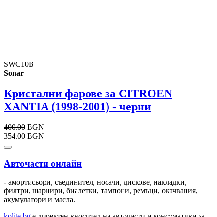
SWC10B
Sonar
Кристални фарове за CITROEN
XANTIA (1998-2001) - черни
400.00
BGN
354.00 BGN
Авточасти онлайн
- амортисьори, съединител, носачи, дискове, накладки,
филтри, шарнири, биалетки, тампони, ремъци, окачвания,
акумулатори и масла.
kolite.bg
e директен вносител на авточасти и консумативи за