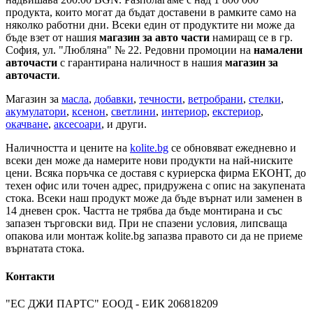
продукта, които могат да бъдат доставени в рамките само на
няколко работни дни. Всеки един от продуктите ни може да
бъде взет от нашия
магазин за авто части
намиращ се в гр.
София, ул. "Любляна" № 22. Редовни промоции на
намалени
авточасти
с гарантирана наличност в нашия
магазин за
авточасти
.
Магазин за
масла
,
добавки
,
течности
,
ветробрани
,
стелки
,
акумулатори
,
ксенон
,
светлини
,
интериор
,
екстериор
,
окачване
,
аксесоари
, и други.
Наличността и цените на
kolite.bg
се обновяват ежедневно и
всеки ден може да намерите нови продукти на най-ниските
цени. Всяка поръчка се доставя с куриерска фирма ЕКОНТ, до
техен офис или точен адрес, придружена с опис на закупената
стока. Всеки наш продукт може да бъде върнат или заменен в
14 дневен срок. Частта не трябва да бъде монтирана и със
запазен търговски вид. При не спазени условия, липсваща
опакова или монтаж kolite.bg запазва правото си да не приеме
върнатата стока.
Контакти
"ЕС ДЖИ ПАРТС" ЕООД - ЕИК 206818209