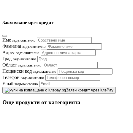
Закупуване чрез кредит
Име
задължително
Фамилия
задължително
Адрес
задължително
Град
задължително
Област
задължително
Пощенски код
задължително
Телефон
задължително
Email
задължително
Заяви кредит чрез iutePay
Още продукти от категорията