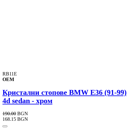
RB11E
OEM
Кристални стопове BMW E36 (91-99)
4d sedan - хром
190.00
BGN
168.15 BGN