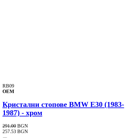
RB09
OEM
Кристални стопове BMW E30 (1983-
1987) - хром
291.00
BGN
257.53 BGN