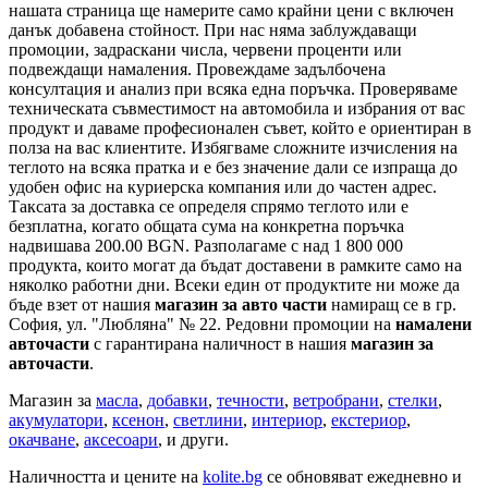
нашата страница ще намерите само крайни цени с включен
данък добавена стойност. При нас няма заблуждаващи
промоции, задраскани числа, червени проценти или
подвеждащи намаления. Провеждаме задълбочена
консултация и анализ при всяка една поръчка. Проверяваме
техническата съвместимост на автомобила и избрания от вас
продукт и даваме професионален съвет, който е ориентиран в
полза на вас клиентите. Избягваме сложните изчисления на
теглото на всяка пратка и е без значение дали се изпраща до
удобен офис на куриерска компания или до частен адрес.
Таксата за доставка се определя спрямо теглото или е
безплатна, когато общата сума на конкретна поръчка
надвишава 200.00 BGN. Разполагаме с над 1 800 000
продукта, които могат да бъдат доставени в рамките само на
няколко работни дни. Всеки един от продуктите ни може да
бъде взет от нашия
магазин за авто части
намиращ се в гр.
София, ул. "Любляна" № 22. Редовни промоции на
намалени
авточасти
с гарантирана наличност в нашия
магазин за
авточасти
.
Магазин за
масла
,
добавки
,
течности
,
ветробрани
,
стелки
,
акумулатори
,
ксенон
,
светлини
,
интериор
,
екстериор
,
окачване
,
аксесоари
, и други.
Наличността и цените на
kolite.bg
се обновяват ежедневно и