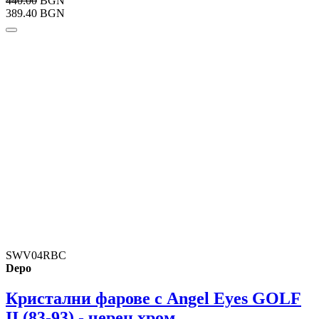
440.00
BGN
389.40 BGN
SWV04RBC
Depo
Кристални фарове с Angel Eyes GOLF
II (83-93) - черен хром