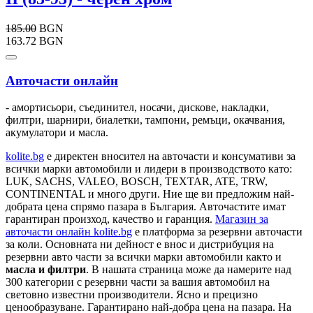
185.00
BGN
163.72 BGN
Авточасти онлайн
- амортисьори, съединител, носачи, дискове, накладки,
филтри, шарнири, биалетки, тампони, ремъци, окачвания,
акумулатори и масла.
kolite.bg
e директен вносител на авточасти и консумативи за
всички марки автомобили и лидери в производството като:
LUK, SACHS, VALEO, BOSCH, TEXTAR, ATE, TRW,
CONTINENTAL и много други. Ние ще ви предложим най-
добрата цена спрямо пазара в България. Авточастите имат
гарантиран произход, качество и гаранция.
Магазин за
авточасти онлайн kolite.bg
е платформа за резервни авточасти
за коли. Основната ни дейност е внос и дистрибуция на
резервни авто части за всички марки автомобили както и
масла и филтри
. В нашата страница може да намерите над
300 категории с
резервни части
за вашия автомобил на
световно известни производители. Ясно и прецизно
ценообразуване. Гарантирано най-добра цена на пазара. На