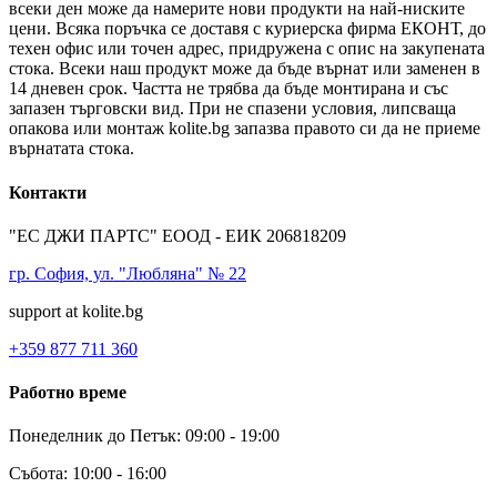
всеки ден може да намерите нови продукти на най-ниските
цени. Всяка поръчка се доставя с куриерска фирма ЕКОНТ, до
техен офис или точен адрес, придружена с опис на закупената
стока. Всеки наш продукт може да бъде върнат или заменен в
14 дневен срок. Частта не трябва да бъде монтирана и със
запазен търговски вид. При не спазени условия, липсваща
опакова или монтаж kolite.bg запазва правото си да не приеме
върнатата стока.
Контакти
"ЕС ДЖИ ПАРТС" ЕООД - ЕИК 206818209
гр. София, ул. "Любляна" № 22
support at kolite.bg
+359 877 711 360
Работно време
Понеделник до Петък: 09:00 - 19:00
Събота: 10:00 - 16:00