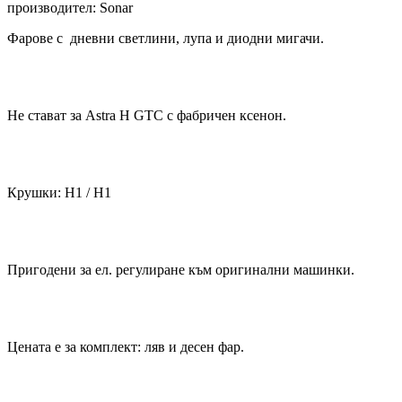
производител: Sonar
Фарове с дневни светлини, лупа и диодни мигачи.
Не стават за Astra H GTC с фабричен ксенон.
Крушки: Н1 / H1
Пригодени за ел. регулиране към оригинални машинки.
Цената е за комплект: ляв и десен фар.