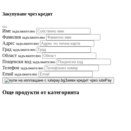
Закупуване чрез кредит
Име
задължително
Фамилия
задължително
Адрес
задължително
Град
задължително
Област
задължително
Пощенски код
задължително
Телефон
задължително
Email
задължително
Заяви кредит чрез iutePay
Още продукти от категорията