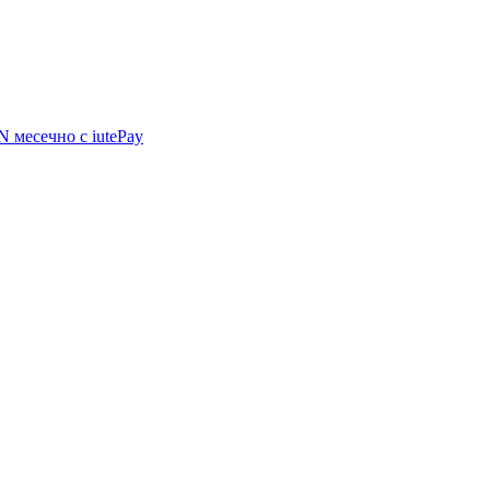
GN
месечно с iutePay