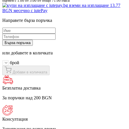
оценен с
1.00
от 5.00 от общо 71.00 гласа
вземи на изплащане
13.77
BGN
месечно с iutePay
Направете бърза поръчка
Бърза поръчка
или добавете в количката
брой
Добави в количката
Безплатна доставка
За поръчки над 200 BGN
Консултация
Запитвания по всяко време