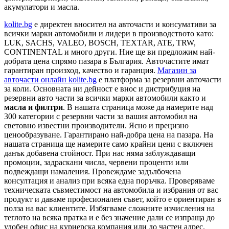
акумулатори и масла.
kolite.bg
e директен вносител на авточасти и консумативи за
всички марки автомобили и лидери в производството като:
LUK, SACHS, VALEO, BOSCH, TEXTAR, ATE, TRW,
CONTINENTAL и много други. Ние ще ви предложим най-
добрата цена спрямо пазара в България. Авточастите имат
гарантиран произход, качество и гаранция.
Магазин за
авточасти онлайн kolite.bg
е платформа за резервни авточасти
за коли. Основната ни дейност е внос и дистрибуция на
резервни авто части за всички марки автомобили както и
масла и филтри
. В нашата страница може да намерите над
300 категории с
резервни части
за вашия автомобил на
световно известни производители. Ясно и прецизно
ценообразуване. Гарантирано най-добра цена на пазара. На
нашата страница ще намерите само крайни цени с включен
данък добавена стойност. При нас няма заблуждаващи
промоции, задраскани числа, червени проценти или
подвеждащи намаления. Провеждаме задълбочена
консултация и анализ при всяка една поръчка. Проверяваме
техническата съвместимост на автомобила и избрания от вас
продукт и даваме професионален съвет, който е ориентиран в
полза на вас клиентите. Избягваме сложните изчисления на
теглото на всяка пратка и е без значение дали се изпраща до
удобен офис на куриерска компания или до частен адрес.