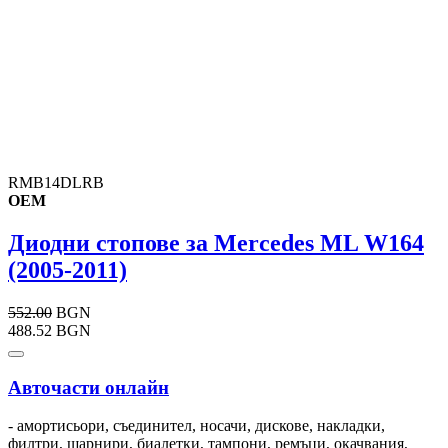
RMB14DLRB
OEM
Диодни стопове за Mercedes ML W164
(2005-2011)
552.00
BGN
488.52 BGN
Авточасти онлайн
- амортисьори, съединител, носачи, дискове, накладки,
филтри, шарнири, биалетки, тампони, ремъци, окачвания,