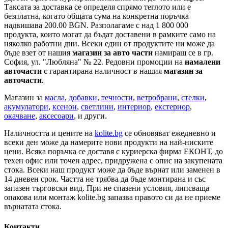
Таксата за доставка се определя спрямо теглото или е
безплатна, когато общата сума на конкретна поръчка
надвишава 200.00 BGN. Разполагаме с над 1 800 000
продукта, които могат да бъдат доставени в рамките само на
няколко работни дни. Всеки един от продуктите ни може да
бъде взет от нашия
магазин за авто части
намиращ се в гр.
София, ул. "Любляна" № 22. Редовни промоции на
намалени
авточасти
с гарантирана наличност в нашия
магазин за
авточасти
.
Магазин за
масла
,
добавки
,
течности
,
ветробрани
,
стелки
,
акумулатори
,
ксенон
,
светлини
,
интериор
,
екстериор
,
окачване
,
аксесоари
, и други.
Наличността и цените на
kolite.bg
се обновяват ежедневно и
всеки ден може да намерите нови продукти на най-ниските
цени. Всяка поръчка се доставя с куриерска фирма ЕКОНТ, до
техен офис или точен адрес, придружена с опис на закупената
стока. Всеки наш продукт може да бъде върнат или заменен в
14 дневен срок. Частта не трябва да бъде монтирана и със
запазен търговски вид. При не спазени условия, липсваща
опакова или монтаж kolite.bg запазва правото си да не приеме
върнатата стока.
Контакти