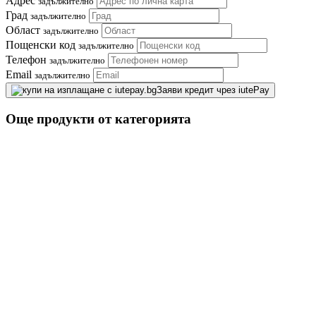
Адрес
задължително
Град
задължително
Област
задължително
Пощенски код
задължително
Телефон
задължително
Email
задължително
Заяви кредит чрез iutePay
Още продукти от категорията