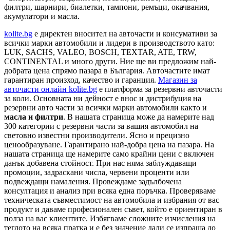
филтри, шарнири, биалетки, тампони, ремъци, окачвания,
акумулатори и масла.
kolite.bg
e директен вносител на авточасти и консумативи за
всички марки автомобили и лидери в производството като:
LUK, SACHS, VALEO, BOSCH, TEXTAR, ATE, TRW,
CONTINENTAL и много други. Ние ще ви предложим най-
добрата цена спрямо пазара в България. Авточастите имат
гарантиран произход, качество и гаранция.
Магазин за
авточасти онлайн kolite.bg
е платформа за резервни авточасти
за коли. Основната ни дейност е внос и дистрибуция на
резервни авто части за всички марки автомобили както и
масла и филтри
. В нашата страница може да намерите над
300 категории с
резервни части
за вашия автомобил на
световно известни производители. Ясно и прецизно
ценообразуване. Гарантирано най-добра цена на пазара. На
нашата страница ще намерите само крайни цени с включен
данък добавена стойност. При нас няма заблуждаващи
промоции, задраскани числа, червени проценти или
подвеждащи намаления. Провеждаме задълбочена
консултация и анализ при всяка една поръчка. Проверяваме
техническата съвместимост на автомобила и избрания от вас
продукт и даваме професионален съвет, който е ориентиран в
полза на вас клиентите. Избягваме сложните изчисления на
теглото на всяка пратка и е без значение дали се изпраща до