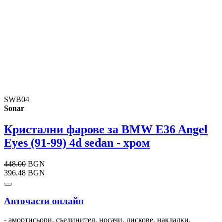
SWB04
Sonar
Кристални фарове за BMW E36 Angel
Eyes (91-99) 4d sedan - хром
448.00
BGN
396.48 BGN
Авточасти онлайн
- амортисьори, съединител, носачи, дискове, накладки,