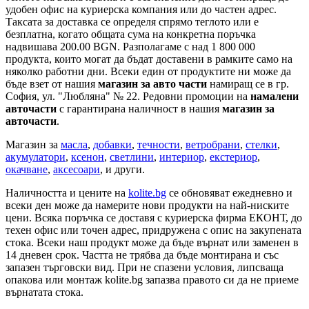
удобен офис на куриерска компания или до частен адрес.
Таксата за доставка се определя спрямо теглото или е
безплатна, когато общата сума на конкретна поръчка
надвишава 200.00 BGN. Разполагаме с над 1 800 000
продукта, които могат да бъдат доставени в рамките само на
няколко работни дни. Всеки един от продуктите ни може да
бъде взет от нашия
магазин за авто части
намиращ се в гр.
София, ул. "Любляна" № 22. Редовни промоции на
намалени
авточасти
с гарантирана наличност в нашия
магазин за
авточасти
.
Магазин за
масла
,
добавки
,
течности
,
ветробрани
,
стелки
,
акумулатори
,
ксенон
,
светлини
,
интериор
,
екстериор
,
окачване
,
аксесоари
, и други.
Наличността и цените на
kolite.bg
се обновяват ежедневно и
всеки ден може да намерите нови продукти на най-ниските
цени. Всяка поръчка се доставя с куриерска фирма ЕКОНТ, до
техен офис или точен адрес, придружена с опис на закупената
стока. Всеки наш продукт може да бъде върнат или заменен в
14 дневен срок. Частта не трябва да бъде монтирана и със
запазен търговски вид. При не спазени условия, липсваща
опакова или монтаж kolite.bg запазва правото си да не приеме
върнатата стока.