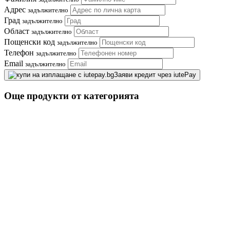
Адрес
задължително
Град
задължително
Област
задължително
Пощенски код
задължително
Телефон
задължително
Email
задължително
Заяви кредит чрез iutePay
Още продукти от категорията