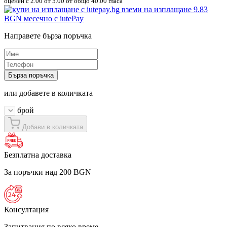
оценен с
2.00
от 5.00 от общо 40.00 гласа
вземи на изплащане
9.83
BGN
месечно с iutePay
Направете бърза поръчка
Бърза поръчка
или добавете в количката
брой
Добави в количката
Безплатна доставка
За поръчки над 200 BGN
Консултация
Запитвания по всяко време