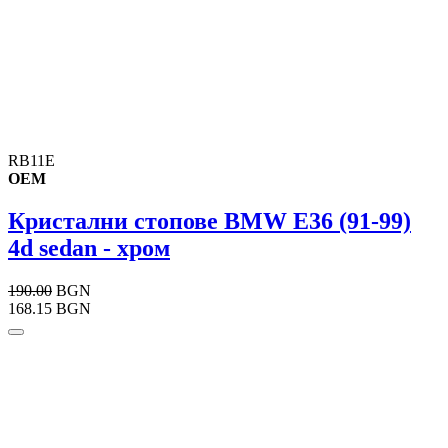
RB11E
OEM
Кристални стопове BMW E36 (91-99)
4d sedan - хром
190.00
BGN
168.15 BGN