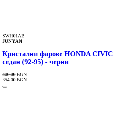
SWH01AB
JUNYAN
Кристални фарове HONDA CIVIC
седан (92-95) - черни
400.00
BGN
354.00 BGN