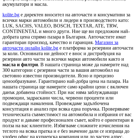
акумулатори и масла.
kolite.bg
e директен вносител на авточасти и консумативи за
всички марки автомобили и лидери в производството като:
LUK, SACHS, VALEO, BOSCH, TEXTAR, ATE, TRW,
CONTINENTAL и много други. Ние ще ви предложим най-
добрата цена спрямо пазара в България. Авточастите имат
гарантиран произход, качество и гаранция.
Магазин за
авточасти онлайн kolite.bg
е платформа за резервни авточасти
за коли. Основната ни дейност е внос и дистрибуция на
резервни авто части за всички марки автомобили както и
масла и филтри
. В нашата страница може да намерите над
300 категории с
резервни части
за вашия автомобил на
световно известни производители. Ясно и прецизно
ценообразуване. Гарантирано най-добра цена на пазара. На
нашата страница ще намерите само крайни цени с включен
данък добавена стойност. При нас няма заблуждаващи
промоции, задраскани числа, червени проценти или
подвеждащи намаления. Провеждаме задълбочена
консултация и анализ при всяка една поръчка. Проверяваме
техническата съвместимост на автомобила и избрания от вас
продукт и даваме професионален съвет, който е ориентиран в
полза на вас клиентите. Избягваме сложните изчисления на
теглото на всяка пратка и е без значение дали се изпраща до
удобен офис на куриерска компания или до частен адрес.