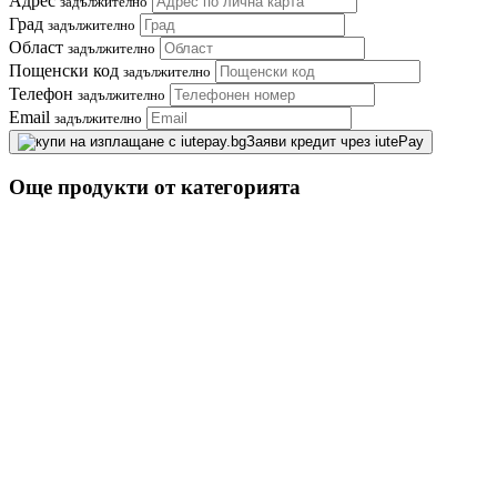
Адрес
задължително
Град
задължително
Област
задължително
Пощенски код
задължително
Телефон
задължително
Email
задължително
Заяви кредит чрез iutePay
Още продукти от категорията