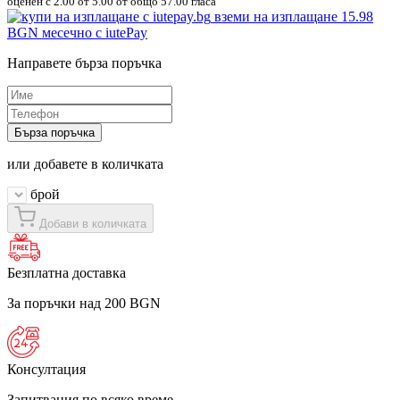
оценен с
2.00
от 5.00 от общо 57.00 гласа
вземи на изплащане
15.98
BGN
месечно с iutePay
Направете бърза поръчка
Бърза поръчка
или добавете в количката
брой
Добави в количката
Безплатна доставка
За поръчки над 200 BGN
Консултация
Запитвания по всяко време