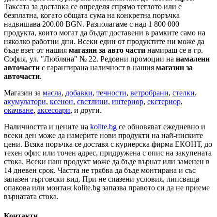
Таксата за доставка се определя спрямо теглото или е
безплатна, когато общата сума на конкретна поръчка
надвишава 200.00 BGN. Разполагаме с над 1 800 000
продукта, които могат да бъдат доставени в рамките само на
няколко работни дни. Всеки един от продуктите ни може да
бъде взет от нашия
магазин за авто части
намиращ се в гр.
София, ул. "Любляна" № 22. Редовни промоции на
намалени
авточасти
с гарантирана наличност в нашия
магазин за
авточасти
.
Магазин за
масла
,
добавки
,
течности
,
ветробрани
,
стелки
,
акумулатори
,
ксенон
,
светлини
,
интериор
,
екстериор
,
окачване
,
аксесоари
, и други.
Наличността и цените на
kolite.bg
се обновяват ежедневно и
всеки ден може да намерите нови продукти на най-ниските
цени. Всяка поръчка се доставя с куриерска фирма ЕКОНТ, до
техен офис или точен адрес, придружена с опис на закупената
стока. Всеки наш продукт може да бъде върнат или заменен в
14 дневен срок. Частта не трябва да бъде монтирана и със
запазен търговски вид. При не спазени условия, липсваща
опакова или монтаж kolite.bg запазва правото си да не приеме
върнатата стока.
Контакти