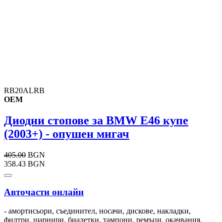
RB20ALRB
OEM
Диодни стопове за BMW E46 купе
(2003+) - опушен мигач
405.00
BGN
358.43 BGN
Авточасти онлайн
- амортисьори, съединител, носачи, дискове, накладки,
филтри, шарнири, биалетки, тампони, ремъци, окачвания,