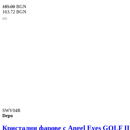
185.00
BGN
163.72 BGN
SWV04R
Depo
Кристални фарове с Angel Eyes GOLF II 