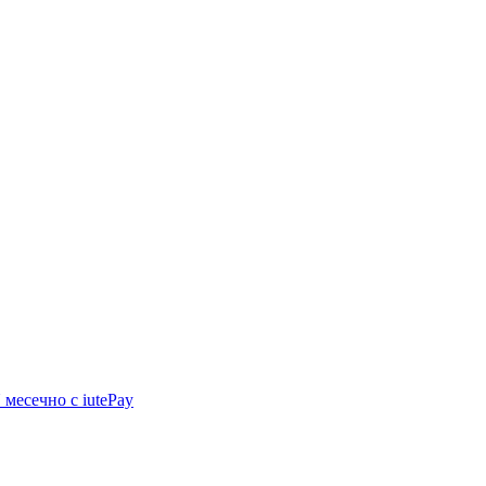
N
месечно с iutePay