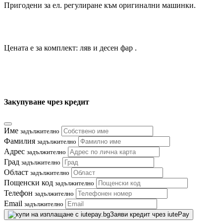
Пригодени за ел. регулиране към оригинални машинки.
Цената е за комплект: ляв и десен фар .
Закупуване чрез кредит
Име
задължително
Фамилия
задължително
Адрес
задължително
Град
задължително
Област
задължително
Пощенски код
задължително
Телефон
задължително
Email
задължително
Заяви кредит чрез iutePay