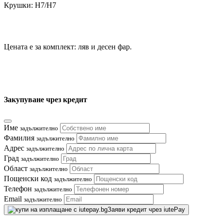
Крушки: Н7/H7
Цената е за комплект: ляв и десен фар.
Закупуване чрез кредит
Име
задължително
Фамилия
задължително
Адрес
задължително
Град
задължително
Област
задължително
Пощенски код
задължително
Телефон
задължително
Email
задължително
Заяви кредит чрез iutePay