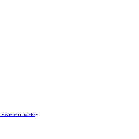
N
месечно с iutePay