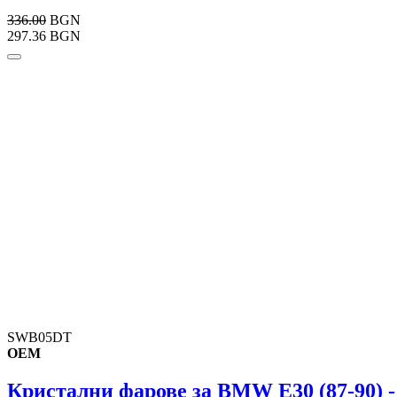
336.00
BGN
297.36 BGN
SWB05DT
OEM
Кристални фарове за BMW E30 (87-90) -