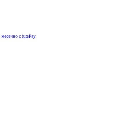
N
месечно с iutePay