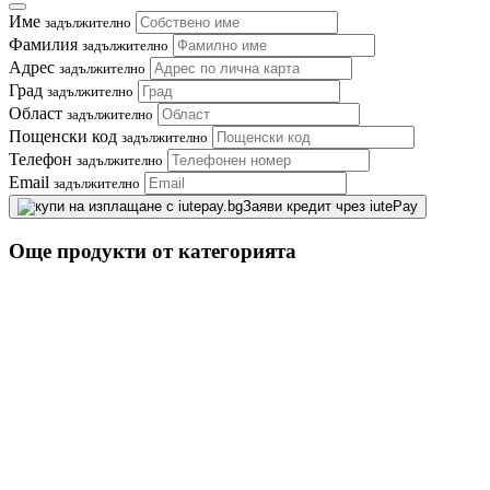
Име
задължително
Фамилия
задължително
Адрес
задължително
Град
задължително
Област
задължително
Пощенски код
задължително
Телефон
задължително
Email
задължително
Заяви кредит чрез iutePay
Още продукти от категорията