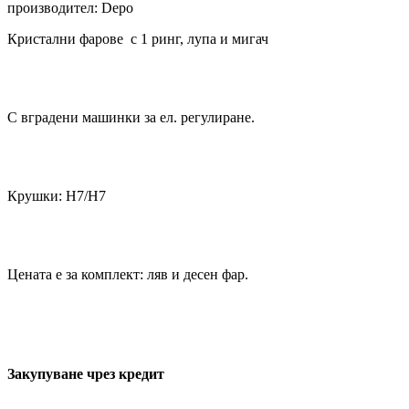
производител: Depo
Кристални фарове с 1 ринг, лупа и мигач
С вградени машинки за ел. регулиране.
Крушки: Н7/H7
Цената е за комплект: ляв и десен фар.
Закупуване чрез кредит