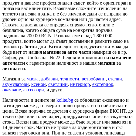
продукт и даваме професионален съвет, който е ориентиран в
полза на вас клиентите. Избягваме сложните изчисления на
теглото на всяка пратка и е без значение дали се изпраща до
удобен офис на куриерска компания или до частен адрес.
Таксата за доставка се определя спрямо теглото или е
безплатна, когато общата сума на конкретна поръчка
надвишава 200.00 BGN. Разполагаме с над 1 800 000
продукта, които могат да бъдат доставени в рамките само на
няколко работни дни. Всеки един от продуктите ни може да
бъде взет от нашия
магазин за авто части
намиращ се в гр.
София, ул. "Любляна" № 22. Редовни промоции на
намалени
авточасти
с гарантирана наличност в нашия
магазин за
авточасти
.
Магазин за
масла
,
добавки
,
течности
,
ветробрани
,
стелки
,
акумулатори
,
ксенон
,
светлини
,
интериор
,
екстериор
,
окачване
,
аксесоари
, и други.
Наличността и цените на
kolite.bg
се обновяват ежедневно и
всеки ден може да намерите нови продукти на най-ниските
цени. Всяка поръчка се доставя с куриерска фирма ЕКОНТ, до
техен офис или точен адрес, придружена с опис на закупената
стока. Всеки наш продукт може да бъде върнат или заменен в
14 дневен срок. Частта не трябва да бъде монтирана и със
запазен търговски вид. При не спазени условия, липсваща