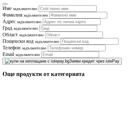
Име
задължително
Фамилия
задължително
Адрес
задължително
Град
задължително
Област
задължително
Пощенски код
задължително
Телефон
задължително
Email
задължително
Заяви кредит чрез iutePay
Още продукти от категорията