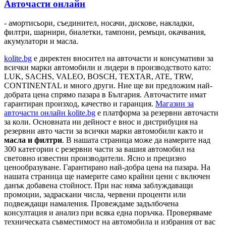
Авточасти онлайн
- амортисьори, съединител, носачи, дискове, накладки,
филтри, шарнири, биалетки, тампони, ремъци, окачвания,
акумулатори и масла.
kolite.bg
e директен вносител на авточасти и консумативи за
всички марки автомобили и лидери в производството като:
LUK, SACHS, VALEO, BOSCH, TEXTAR, ATE, TRW,
CONTINENTAL и много други. Ние ще ви предложим най-
добрата цена спрямо пазара в България. Авточастите имат
гарантиран произход, качество и гаранция.
Магазин за
авточасти онлайн kolite.bg
е платформа за резервни авточасти
за коли. Основната ни дейност е внос и дистрибуция на
резервни авто части за всички марки автомобили както и
масла и филтри
. В нашата страница може да намерите над
300 категории с
резервни части
за вашия автомобил на
световно известни производители. Ясно и прецизно
ценообразуване. Гарантирано най-добра цена на пазара. На
нашата страница ще намерите само крайни цени с включен
данък добавена стойност. При нас няма заблуждаващи
промоции, задраскани числа, червени проценти или
подвеждащи намаления. Провеждаме задълбочена
консултация и анализ при всяка една поръчка. Проверяваме
техническата съвместимост на автомобила и избрания от вас