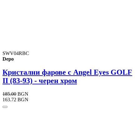
SWV04RBC
Depo
Кристални фарове с Angel Eyes GOLF
II (83-93) - черен хром
185.00
BGN
163.72 BGN