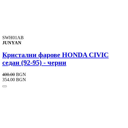
SWH01AB
JUNYAN
Кристални фарове HONDA CIVIC
седан (92-95) - черни
400.00
BGN
354.00 BGN