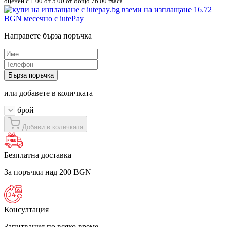
оценен с
1.00
от 5.00 от общо 76.00 гласа
вземи на изплащане
16.72
BGN
месечно с iutePay
Направете бърза поръчка
Бърза поръчка
или добавете в количката
брой
Добави в количката
Безплатна доставка
За поръчки над 200 BGN
Консултация
Запитвания по всяко време