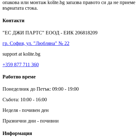
опакова или монтаж kolite.bg запазва правото си да не приеме
върнатата стока.
Контакти
"ЕС ДЖИ ПАРТС" ЕООД - ЕИК 206818209
гр. София, ул. "Любляна" № 22
support at kolite.bg
+359 877 711 360
Работно време
Понеделник до Петък: 09:00 - 19:00
Събота: 10:00 - 16:00
Неделя - почивен ден
Празнични дни - почивни
Информация