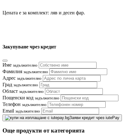
Цената е за комплект: ляв и десен фар.
Закупуване чрез кредит
Име
задължително
Фамилия
задължително
Адрес
задължително
Град
задължително
Област
задължително
Пощенски код
задължително
Телефон
задължително
Email
задължително
Заяви кредит чрез iutePay
Още продукти от категорията