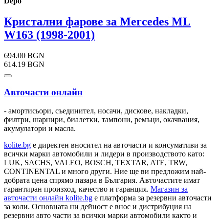
Depo
Кристални фарове за Mercedes ML
W163 (1998-2001)
694.00
BGN
614.19 BGN
Авточасти онлайн
- амортисьори, съединител, носачи, дискове, накладки,
филтри, шарнири, биалетки, тампони, ремъци, окачвания,
акумулатори и масла.
kolite.bg
e директен вносител на авточасти и консумативи за
всички марки автомобили и лидери в производството като:
LUK, SACHS, VALEO, BOSCH, TEXTAR, ATE, TRW,
CONTINENTAL и много други. Ние ще ви предложим най-
добрата цена спрямо пазара в България. Авточастите имат
гарантиран произход, качество и гаранция.
Магазин за
авточасти онлайн kolite.bg
е платформа за резервни авточасти
за коли. Основната ни дейност е внос и дистрибуция на
резервни авто части за всички марки автомобили както и