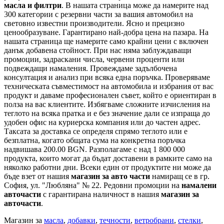
масла и филтри
. В нашата страница може да намерите над
300 категории с
резервни части
за вашия автомобил на
световно известни производители. Ясно и прецизно
ценообразуване. Гарантирано най-добра цена на пазара. На
нашата страница ще намерите само крайни цени с включен
данък добавена стойност. При нас няма заблуждаващи
промоции, задраскани числа, червени проценти или
подвеждащи намаления. Провеждаме задълбочена
консултация и анализ при всяка една поръчка. Проверяваме
техническата съвместимост на автомобила и избрания от вас
продукт и даваме професионален съвет, който е ориентиран в
полза на вас клиентите. Избягваме сложните изчисления на
теглото на всяка пратка и е без значение дали се изпраща до
удобен офис на куриерска компания или до частен адрес.
Таксата за доставка се определя спрямо теглото или е
безплатна, когато общата сума на конкретна поръчка
надвишава 200.00 BGN. Разполагаме с над 1 800 000
продукта, които могат да бъдат доставени в рамките само на
няколко работни дни. Всеки един от продуктите ни може да
бъде взет от нашия
магазин за авто части
намиращ се в гр.
София, ул. "Любляна" № 22. Редовни промоции на
намалени
авточасти
с гарантирана наличност в нашия
магазин за
авточасти
.
Магазин за
масла
,
добавки
,
течности
,
ветробрани
,
стелки
,