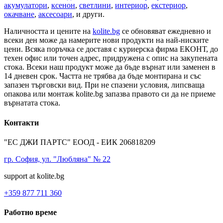
акумулатори
,
ксенон
,
светлини
,
интериор
,
екстериор
,
окачване
,
аксесоари
, и други.
Наличността и цените на
kolite.bg
се обновяват ежедневно и
всеки ден може да намерите нови продукти на най-ниските
цени. Всяка поръчка се доставя с куриерска фирма ЕКОНТ, до
техен офис или точен адрес, придружена с опис на закупената
стока. Всеки наш продукт може да бъде върнат или заменен в
14 дневен срок. Частта не трябва да бъде монтирана и със
запазен търговски вид. При не спазени условия, липсваща
опакова или монтаж kolite.bg запазва правото си да не приеме
върнатата стока.
Контакти
"ЕС ДЖИ ПАРТС" ЕООД - ЕИК 206818209
гр. София, ул. "Любляна" № 22
support at kolite.bg
+359 877 711 360
Работно време