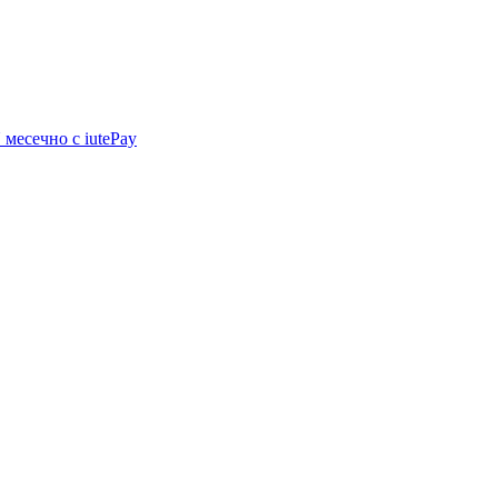
N
месечно с iutePay