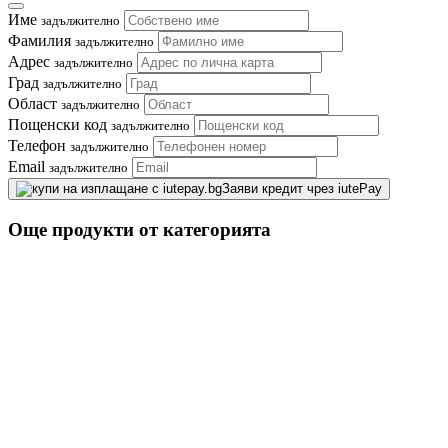
Име
задължително
Фамилия
задължително
Адрес
задължително
Град
задължително
Област
задължително
Пощенски код
задължително
Телефон
задължително
Email
задължително
Заяви кредит чрез iutePay
Още продукти от категорията