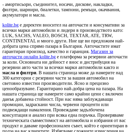
- амортисьори, съединител, носачи, дискове, накладки,
филтри, шарнири, биалетки, тампони, ремъци, окачвания,
акумулатори и масла.
kolite.bg
e директен вносител на авточасти и консумативи за
всички марки автомобили и лидери в производството като:
LUK, SACHS, VALEO, BOSCH, TEXTAR, ATE, TRW,
CONTINENTAL и много други. Ние ще ви предложим най-
добрата цена спрямо пазара в България. Авточастите имат
гарантиран произход, качество и гаранция.
Магазин за
авточасти онлайн kolite.bg
е платформа за резервни авточасти
за коли. Основната ни дейност е внос и дистрибуция на
резервни авто части за всички марки автомобили както и
масла и филтри
. В нашата страница може да намерите над
300 категории с
резервни части
за вашия автомобил на
световно известни производители. Ясно и прецизно
ценообразуване. Гарантирано най-добра цена на пазара. На
нашата страница ще намерите само крайни цени с включен
данък добавена стойност. При нас няма заблуждаващи
промоции, задраскани числа, червени проценти или
подвеждащи намаления. Провеждаме задълбочена
консултация и анализ при всяка една поръчка. Проверяваме
техническата съвместимост на автомобила и избрания от вас
продукт и даваме професионален съвет, който е ориентиран в
полза на вас клиентите. Избягваме сложните изчисления на