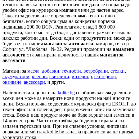
теглото на всяка пратка и е без значение дали се изпраща до
удобен офис на куриерска компания или до частен адрес.
Таксата за доставка се определя спрямо теглото или е
безплатна, когато общата сума на конкретна поръчка
надвишава 200.00 BGN. Разполагаме с над 1 800 000
продукта, които могат да бъдат доставени в рамките само на
няколко работни дни. Всеки един от продуктите ни може да
бъде взет от нашия
магазин за авто части
намиращ се в гр.
София, ул. "Любляна" № 22. Редовни промоции на
намалени
авточасти
с гарантирана наличност в нашия
магазин за
авточасти
.
Магазин за
масла
,
добавки
,
течности
,
ветробрани
,
стелки
,
акумулатори
,
ксенон
,
светлини
,
интериор
,
екстериор
,
окачване
,
аксесоари
, и други.
Наличността и цените на
kolite.bg
се обновяват ежедневно и
всеки ден може да намерите нови продукти на най-ниските
цени. Всяка поръчка се доставя с куриерска фирма ЕКОНТ, до
техен офис или точен адрес, придружена с опис на закупената
стока. Всеки наш продукт може да бъде върнат или заменен в
14 дневен срок. Частта не трябва да бъде монтирана и със
запазен търговски вид. При не спазени условия, липсваща
опакова или монтаж kolite.bg запазва правото си да не приеме
върнатата стока.