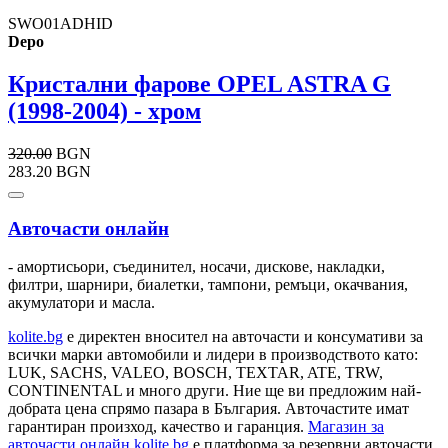
SWO01ADHID
Depo
Кристални фарове OPEL ASTRA G
(1998-2004) - хром
320.00
BGN
283.20 BGN
Авточасти онлайн
- амортисьори, съединител, носачи, дискове, накладки,
филтри, шарнири, биалетки, тампони, ремъци, окачвания,
акумулатори и масла.
kolite.bg
e директен вносител на авточасти и консумативи за
всички марки автомобили и лидери в производството като:
LUK, SACHS, VALEO, BOSCH, TEXTAR, ATE, TRW,
CONTINENTAL и много други. Ние ще ви предложим най-
добрата цена спрямо пазара в България. Авточастите имат
гарантиран произход, качество и гаранция.
Магазин за
авточасти онлайн kolite.bg
е платформа за резервни авточасти