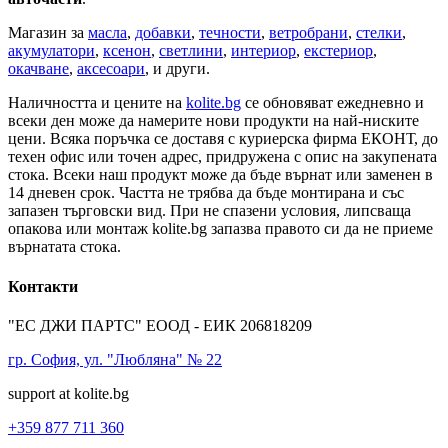
Магазин за
масла
,
добавки
,
течности
,
ветробрани
,
стелки
,
акумулатори
,
ксенон
,
светлини
,
интериор
,
екстериор
,
окачване
,
аксесоари
, и други.
Наличността и цените на
kolite.bg
се обновяват ежедневно и
всеки ден може да намерите нови продукти на най-ниските
цени. Всяка поръчка се доставя с куриерска фирма ЕКОНТ, до
техен офис или точен адрес, придружена с опис на закупената
стока. Всеки наш продукт може да бъде върнат или заменен в
14 дневен срок. Частта не трябва да бъде монтирана и със
запазен търговски вид. При не спазени условия, липсваща
опакова или монтаж kolite.bg запазва правото си да не приеме
върнатата стока.
Контакти
"ЕС ДЖИ ПАРТС" ЕООД - ЕИК 206818209
гр. София, ул. "Любляна" № 22
support at kolite.bg
+359 877 711 360