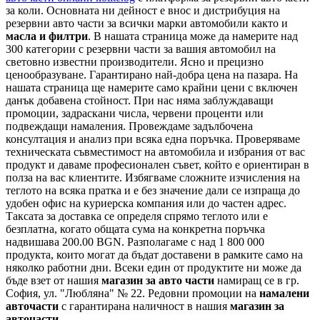
за коли. Основната ни дейност е внос и дистрибуция на
резервни авто части за всички марки автомобили както и
масла и филтри
. В нашата страница може да намерите над
300 категории с
резервни части
за вашия автомобил на
световно известни производители. Ясно и прецизно
ценообразуване. Гарантирано най-добра цена на пазара. На
нашата страница ще намерите само крайни цени с включен
данък добавена стойност. При нас няма заблуждаващи
промоции, задраскани числа, червени проценти или
подвеждащи намаления. Провеждаме задълбочена
консултация и анализ при всяка една поръчка. Проверяваме
техническата съвместимост на автомобила и избрания от вас
продукт и даваме професионален съвет, който е ориентиран в
полза на вас клиентите. Избягваме сложните изчисления на
теглото на всяка пратка и е без значение дали се изпраща до
удобен офис на куриерска компания или до частен адрес.
Таксата за доставка се определя спрямо теглото или е
безплатна, когато общата сума на конкретна поръчка
надвишава 200.00 BGN. Разполагаме с над 1 800 000
продукта, които могат да бъдат доставени в рамките само на
няколко работни дни. Всеки един от продуктите ни може да
бъде взет от нашия
магазин за авто части
намиращ се в гр.
София, ул. "Любляна" № 22. Редовни промоции на
намалени
авточасти
с гарантирана наличност в нашия
магазин за
авточасти
.