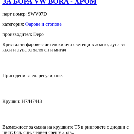
ЗА БОРА VW BORA - ХРОМ
парт номер:
SWV07D
категория:
Фарове и стопове
производител: Depo
Кристални фарове с ангелски очи светещи в жълто, лупа за
къси и лупа за халоген и мигач
Пригодени за ел. регулиране.
Крушки: Н7/H7/H3
Възможност за смяна на крушките T5 в ринговете с диодни с
цвят: бял, син, червен срещу 25лв..