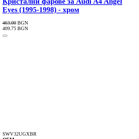
Кристални фарове за Audi A4 Angel
Eyes (1995-1998) - хром
463.00
BGN
409.75 BGN
SWV32UGXBR