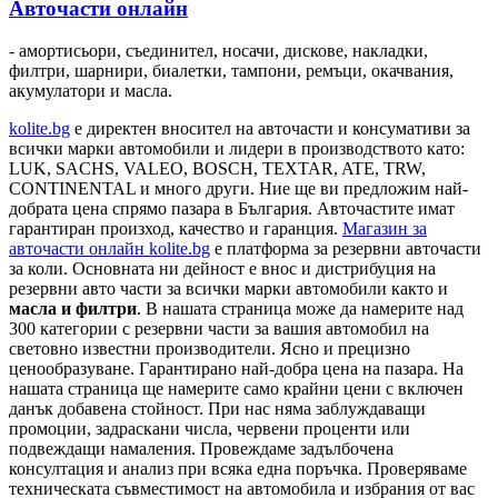
Авточасти онлайн
- амортисьори, съединител, носачи, дискове, накладки,
филтри, шарнири, биалетки, тампони, ремъци, окачвания,
акумулатори и масла.
kolite.bg
e директен вносител на авточасти и консумативи за
всички марки автомобили и лидери в производството като:
LUK, SACHS, VALEO, BOSCH, TEXTAR, ATE, TRW,
CONTINENTAL и много други. Ние ще ви предложим най-
добрата цена спрямо пазара в България. Авточастите имат
гарантиран произход, качество и гаранция.
Магазин за
авточасти онлайн kolite.bg
е платформа за резервни авточасти
за коли. Основната ни дейност е внос и дистрибуция на
резервни авто части за всички марки автомобили както и
масла и филтри
. В нашата страница може да намерите над
300 категории с
резервни части
за вашия автомобил на
световно известни производители. Ясно и прецизно
ценообразуване. Гарантирано най-добра цена на пазара. На
нашата страница ще намерите само крайни цени с включен
данък добавена стойност. При нас няма заблуждаващи
промоции, задраскани числа, червени проценти или
подвеждащи намаления. Провеждаме задълбочена
консултация и анализ при всяка една поръчка. Проверяваме
техническата съвместимост на автомобила и избрания от вас