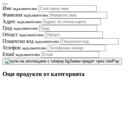
Име
задължително
Фамилия
задължително
Адрес
задължително
Град
задължително
Област
задължително
Пощенски код
задължително
Телефон
задължително
Email
задължително
Заяви кредит чрез iutePay
Още продукти от категорията