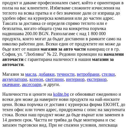
продукт и даваме професионален съвет, който е ориентиран в
полза на вас клиентите. Избягваме сложните изчисления на
теглото на всяка пратка и е без значение дали се изпраща до
удобен офис на куриерска компания или до частен адрес.
Таксата за доставка се определя спрямо теглото или е
безплатна, когато общата сума на конкретна поръчка
надвишава 200.00 BGN. Разполагаме с над 1 800 000
продукта, които могат да бъдат доставени в рамките само на
няколко работни дни. Всеки един от продуктите ни може да
бъде взет от нашия
магазин за авто части
намиращ се в гр.
София, ул. "Любляна" № 22. Редовни промоции на
намалени
авточасти
с гарантирана наличност в нашия
магазин за
авточасти
.
Магазин за
масла
,
добавки
,
течности
,
ветробрани
,
стелки
,
акумулатори
,
ксенон
,
светлини
,
интериор
,
екстериор
,
окачване
,
аксесоари
, и други.
Наличността и цените на
kolite.bg
се обновяват ежедневно и
всеки ден може да намерите нови продукти на най-ниските
цени. Всяка поръчка се доставя с куриерска фирма ЕКОНТ, до
техен офис или точен адрес, придружена с опис на закупената
стока. Всеки наш продукт може да бъде върнат или заменен в
14 дневен срок. Частта не трябва да бъде монтирана и със
запазен търговски вид. При не спазени условия, липсваща