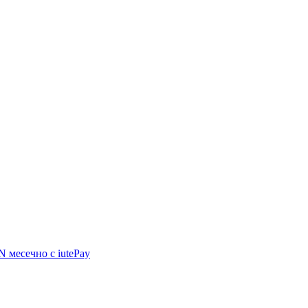
GN
месечно с iutePay