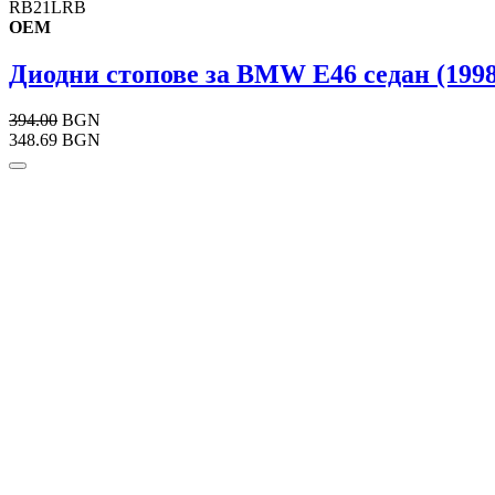
RB21LRB
OEM
Диодни стопове за BMW E46 седан (1998
394.00
BGN
348.69 BGN