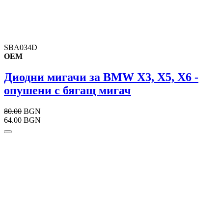
SBA034D
OEM
Диодни мигачи за BMW X3, X5, X6 -
опушени с бягащ мигач
80.00
BGN
64.00 BGN