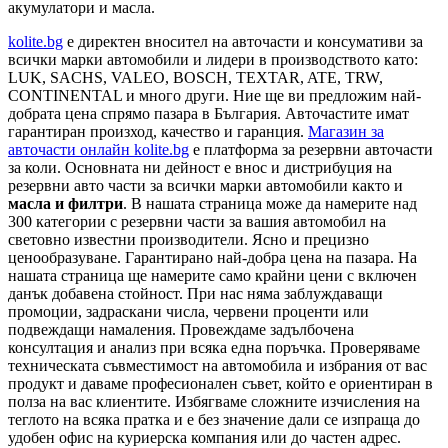
акумулатори и масла.
kolite.bg
e директен вносител на авточасти и консумативи за
всички марки автомобили и лидери в производството като:
LUK, SACHS, VALEO, BOSCH, TEXTAR, ATE, TRW,
CONTINENTAL и много други. Ние ще ви предложим най-
добрата цена спрямо пазара в България. Авточастите имат
гарантиран произход, качество и гаранция.
Магазин за
авточасти онлайн kolite.bg
е платформа за резервни авточасти
за коли. Основната ни дейност е внос и дистрибуция на
резервни авто части за всички марки автомобили както и
масла и филтри
. В нашата страница може да намерите над
300 категории с
резервни части
за вашия автомобил на
световно известни производители. Ясно и прецизно
ценообразуване. Гарантирано най-добра цена на пазара. На
нашата страница ще намерите само крайни цени с включен
данък добавена стойност. При нас няма заблуждаващи
промоции, задраскани числа, червени проценти или
подвеждащи намаления. Провеждаме задълбочена
консултация и анализ при всяка една поръчка. Проверяваме
техническата съвместимост на автомобила и избрания от вас
продукт и даваме професионален съвет, който е ориентиран в
полза на вас клиентите. Избягваме сложните изчисления на
теглото на всяка пратка и е без значение дали се изпраща до
удобен офис на куриерска компания или до частен адрес.