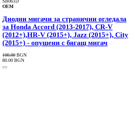
SB061D
OEM
Диодни мигачи за странични огледала
за Honda Accord (2013-2017), CR-V
(2012+),HR-V (2015+), Jazz (2015+), City
(2015+) - опушени с бягащ мигач
100.00
BGN
80.00 BGN