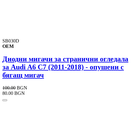
SB030D
OEM
Диодни мигачи за странични огледала
за Audi A6 C7 (2011-2018) - опушени с
бягащ мигач
100.00
BGN
80.00 BGN