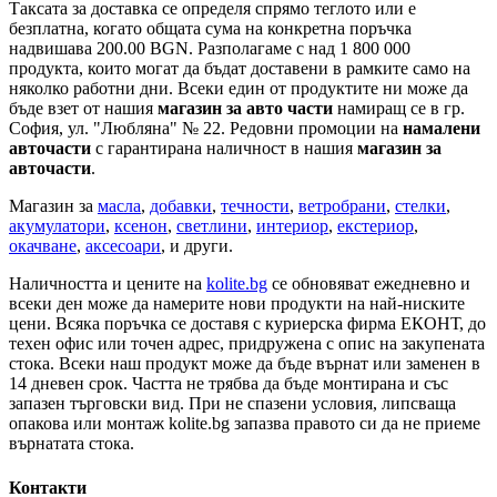
Таксата за доставка се определя спрямо теглото или е
безплатна, когато общата сума на конкретна поръчка
надвишава 200.00 BGN. Разполагаме с над 1 800 000
продукта, които могат да бъдат доставени в рамките само на
няколко работни дни. Всеки един от продуктите ни може да
бъде взет от нашия
магазин за авто части
намиращ се в гр.
София, ул. "Любляна" № 22. Редовни промоции на
намалени
авточасти
с гарантирана наличност в нашия
магазин за
авточасти
.
Магазин за
масла
,
добавки
,
течности
,
ветробрани
,
стелки
,
акумулатори
,
ксенон
,
светлини
,
интериор
,
екстериор
,
окачване
,
аксесоари
, и други.
Наличността и цените на
kolite.bg
се обновяват ежедневно и
всеки ден може да намерите нови продукти на най-ниските
цени. Всяка поръчка се доставя с куриерска фирма ЕКОНТ, до
техен офис или точен адрес, придружена с опис на закупената
стока. Всеки наш продукт може да бъде върнат или заменен в
14 дневен срок. Частта не трябва да бъде монтирана и със
запазен търговски вид. При не спазени условия, липсваща
опакова или монтаж kolite.bg запазва правото си да не приеме
върнатата стока.
Контакти