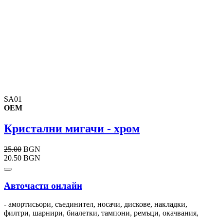
SA01
OEM
Кристални мигачи - хром
25.00
BGN
20.50 BGN
Авточасти онлайн
- амортисьори, съединител, носачи, дискове, накладки,
филтри, шарнири, биалетки, тампони, ремъци, окачвания,