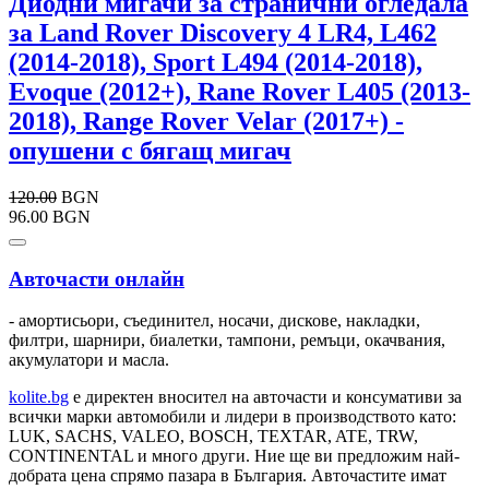
Диодни мигачи за странични огледала
за Land Rover Discovery 4 LR4, L462
(2014-2018), Sport L494 (2014-2018),
Evoque (2012+), Rane Rover L405 (2013-
2018), Range Rover Velar (2017+) -
опушени с бягащ мигач
120.00
BGN
96.00 BGN
Авточасти онлайн
- амортисьори, съединител, носачи, дискове, накладки,
филтри, шарнири, биалетки, тампони, ремъци, окачвания,
акумулатори и масла.
kolite.bg
e директен вносител на авточасти и консумативи за
всички марки автомобили и лидери в производството като:
LUK, SACHS, VALEO, BOSCH, TEXTAR, ATE, TRW,
CONTINENTAL и много други. Ние ще ви предложим най-
добрата цена спрямо пазара в България. Авточастите имат