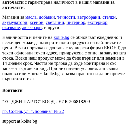
авточасти
с гарантирана наличност в нашия
магазин за
авточасти
.
Магазин за
масла
,
добавки
,
течности
,
ветробрани
,
стелки
,
акумулатори
,
ксенон
,
светлини
,
интериор
,
екстериор
,
окачване
,
аксесоари
, и други.
Наличността и цените на
kolite.bg
се обновяват ежедневно и
всеки ден може да намерите нови продукти на най-ниските
цени. Всяка поръчка се доставя с куриерска фирма ЕКОНТ, до
техен офис или точен адрес, придружена с опис на закупената
стока. Всеки наш продукт може да бъде върнат или заменен в
14 дневен срок. Частта не трябва да бъде монтирана и със
запазен търговски вид. При не спазени условия, липсваща
опакова или монтаж kolite.bg запазва правото си да не приеме
върнатата стока.
Контакти
"ЕС ДЖИ ПАРТС" ЕООД - ЕИК 206818209
гр. София, ул. "Любляна" № 22
support at kolite.bg