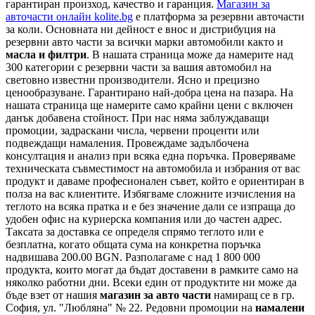
гарантиран произход, качество и гаранция.
Магазин за
авточасти онлайн kolite.bg
е платформа за резервни авточасти
за коли. Основната ни дейност е внос и дистрибуция на
резервни авто части за всички марки автомобили както и
масла и филтри
. В нашата страница може да намерите над
300 категории с
резервни части
за вашия автомобил на
световно известни производители. Ясно и прецизно
ценообразуване. Гарантирано най-добра цена на пазара. На
нашата страница ще намерите само крайни цени с включен
данък добавена стойност. При нас няма заблуждаващи
промоции, задраскани числа, червени проценти или
подвеждащи намаления. Провеждаме задълбочена
консултация и анализ при всяка една поръчка. Проверяваме
техническата съвместимост на автомобила и избрания от вас
продукт и даваме професионален съвет, който е ориентиран в
полза на вас клиентите. Избягваме сложните изчисления на
теглото на всяка пратка и е без значение дали се изпраща до
удобен офис на куриерска компания или до частен адрес.
Таксата за доставка се определя спрямо теглото или е
безплатна, когато общата сума на конкретна поръчка
надвишава 200.00 BGN. Разполагаме с над 1 800 000
продукта, които могат да бъдат доставени в рамките само на
няколко работни дни. Всеки един от продуктите ни може да
бъде взет от нашия
магазин за авто части
намиращ се в гр.
София, ул. "Любляна" № 22. Редовни промоции на
намалени