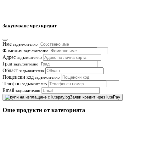
Закупуване чрез кредит
Име
задължително
Фамилия
задължително
Адрес
задължително
Град
задължително
Област
задължително
Пощенски код
задължително
Телефон
задължително
Email
задължително
Заяви кредит чрез iutePay
Още продукти от категорията