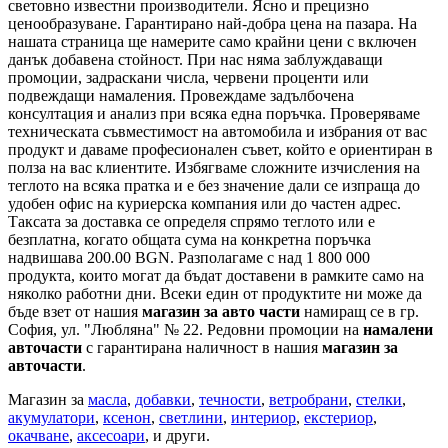
световно известни производители. Ясно и прецизно
ценообразуване. Гарантирано най-добра цена на пазара. На
нашата страница ще намерите само крайни цени с включен
данък добавена стойност. При нас няма заблуждаващи
промоции, задраскани числа, червени проценти или
подвеждащи намаления. Провеждаме задълбочена
консултация и анализ при всяка една поръчка. Проверяваме
техническата съвместимост на автомобила и избрания от вас
продукт и даваме професионален съвет, който е ориентиран в
полза на вас клиентите. Избягваме сложните изчисления на
теглото на всяка пратка и е без значение дали се изпраща до
удобен офис на куриерска компания или до частен адрес.
Таксата за доставка се определя спрямо теглото или е
безплатна, когато общата сума на конкретна поръчка
надвишава 200.00 BGN. Разполагаме с над 1 800 000
продукта, които могат да бъдат доставени в рамките само на
няколко работни дни. Всеки един от продуктите ни може да
бъде взет от нашия
магазин за авто части
намиращ се в гр.
София, ул. "Любляна" № 22. Редовни промоции на
намалени
авточасти
с гарантирана наличност в нашия
магазин за
авточасти
.
Магазин за
масла
,
добавки
,
течности
,
ветробрани
,
стелки
,
акумулатори
,
ксенон
,
светлини
,
интериор
,
екстериор
,
окачване
,
аксесоари
, и други.