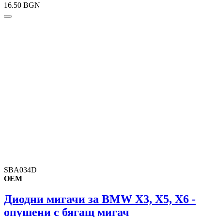
16.50 BGN
SBA034D
OEM
Диодни мигачи за BMW X3, X5, X6 -
опушени с бягащ мигач