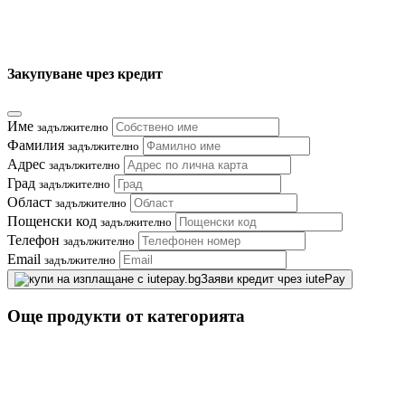
Закупуване чрез кредит
Име
задължително
Фамилия
задължително
Адрес
задължително
Град
задължително
Област
задължително
Пощенски код
задължително
Телефон
задължително
Email
задължително
Заяви кредит чрез iutePay
Още продукти от категорията