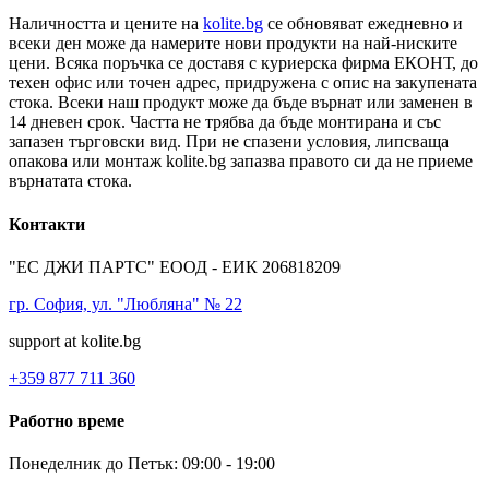
Наличността и цените на
kolite.bg
се обновяват ежедневно и
всеки ден може да намерите нови продукти на най-ниските
цени. Всяка поръчка се доставя с куриерска фирма ЕКОНТ, до
техен офис или точен адрес, придружена с опис на закупената
стока. Всеки наш продукт може да бъде върнат или заменен в
14 дневен срок. Частта не трябва да бъде монтирана и със
запазен търговски вид. При не спазени условия, липсваща
опакова или монтаж kolite.bg запазва правото си да не приеме
върнатата стока.
Контакти
"ЕС ДЖИ ПАРТС" ЕООД - ЕИК 206818209
гр. София, ул. "Любляна" № 22
support at kolite.bg
+359 877 711 360
Работно време
Понеделник до Петък: 09:00 - 19:00