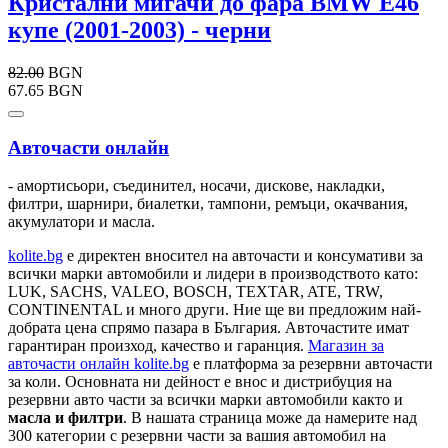
Кристални мигачи до фара BMW E46
купе (2001-2003) - черни
82.00
BGN
67.65 BGN
Авточасти онлайн
- амортисьори, съединител, носачи, дискове, накладки,
филтри, шарнири, биалетки, тампони, ремъци, окачвания,
акумулатори и масла.
kolite.bg
e директен вносител на авточасти и консумативи за
всички марки автомобили и лидери в производството като:
LUK, SACHS, VALEO, BOSCH, TEXTAR, ATE, TRW,
CONTINENTAL и много други. Ние ще ви предложим най-
добрата цена спрямо пазара в България. Авточастите имат
гарантиран произход, качество и гаранция.
Магазин за
авточасти онлайн kolite.bg
е платформа за резервни авточасти
за коли. Основната ни дейност е внос и дистрибуция на
резервни авто части за всички марки автомобили както и
масла и филтри
. В нашата страница може да намерите над
300 категории с
резервни части
за вашия автомобил на