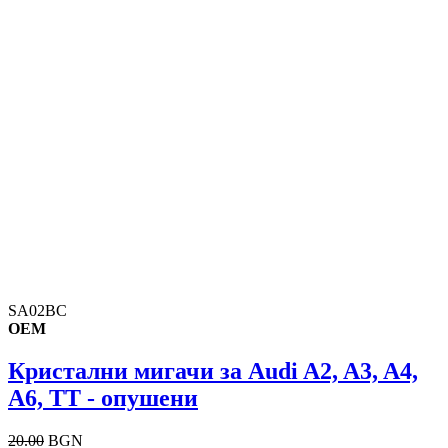
SA02BC
OEM
Кристални мигачи за Audi A2, A3, A4,
A6, TT - опушени
20.00
BGN