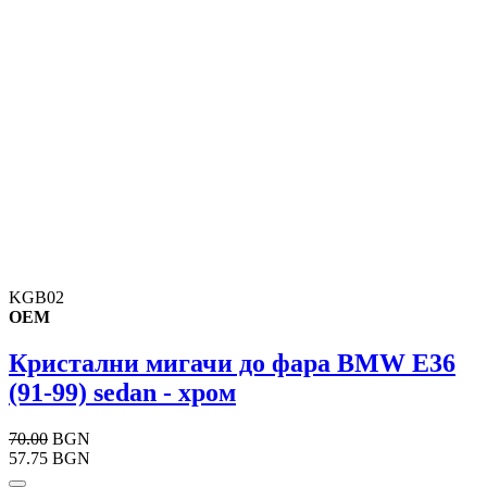
KGB02
OEM
Кристални мигачи до фара BMW E36
(91-99) sedan - хром
70.00
BGN
57.75 BGN