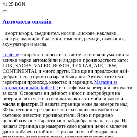
41.25 BGN
Авточасти онлайн
- амортисьори, съединител, носачи, дискове, накладки,
филтри, шарнири, биалетки, тампони, ремъци, окачвания,
акумулатори и масла.
kolite.bg
e директен вносител на авточасти и консумативи за
всички марки автомобили и лидери в производството като:
LUK, SACHS, VALEO, BOSCH, TEXTAR, ATE, TRW,
CONTINENTAL и много други. Ние ще ви предложим най-
добрата цена спрямо пазара в България. Авточастите имат
гарантиран произход, качество и гаранция.
Магазин за
авточасти онлайн kolite.bg
е платформа за резервни авточасти
за коли. Основната ни дейност е внос и дистрибуция на
резервни авто части за всички марки автомобили както и
масла и филтри
. В нашата страница може да намерите над
300 категории с
резервни части
за вашия автомобил на
световно известни производители. Ясно и прецизно
ценообразуване. Гарантирано най-добра цена на пазара. На
нашата страница ще намерите само крайни цени с включен
данък добавена стойност. При нас няма заблуждаващи