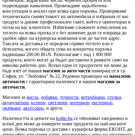
промоции, задраскани числа, червени проценти или
подвеждащи намаления. Провеждаме задълбочена
консултация и анализ при всяка една поръчка. Проверяваме
техническата съвместимост на автомобила и избрания от вас
продукт и даваме професионален съвет, който е ориентиран в
полза на вас клиентите. Избягваме сложните изчисления на
теглото на всяка пратка и е без значение дали се изпраща до
удобен офис на куриерска компания или до частен адрес.
Таксата за доставка се определя спрямо теглото или е
безплатна, когато общата сума на конкретна поръчка
надвишава 200.00 BGN. Разполагаме с над 1 800 000
продукта, които могат да бъдат доставени в рамките само на
няколко работни дни. Всеки един от продуктите ни може да
бъде взет от нашия
магазин за авто части
намиращ се в гр.
София, ул. "Любляна" № 22. Редовни промоции на
намалени
авточасти
с гарантирана наличност в нашия
магазин за
авточасти
.
Магазин за
масла
,
добавки
,
течности
,
ветробрани
,
стелки
,
акумулатори
,
ксенон
,
светлини
,
интериор
,
екстериор
,
окачване
,
аксесоари
, и други.
Наличността и цените на
kolite.bg
се обновяват ежедневно и
всеки ден може да намерите нови продукти на най-ниските
цени. Всяка поръчка се доставя с куриерска фирма ЕКОНТ, до
техен офис или точен адрес, придружена с опис на закупената