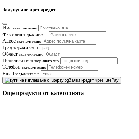
Закупуване чрез кредит
Име
задължително
Фамилия
задължително
Адрес
задължително
Град
задължително
Област
задължително
Пощенски код
задължително
Телефон
задължително
Email
задължително
Заяви кредит чрез iutePay
Още продукти от категорията