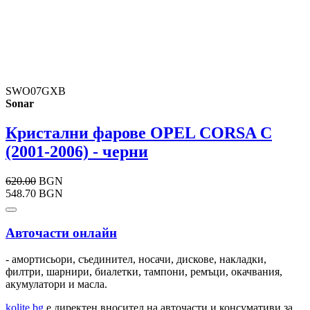
SWO07GXB
Sonar
Кристални фарове OPEL CORSA C
(2001-2006) - черни
620.00
BGN
548.70 BGN
Авточасти онлайн
- амортисьори, съединител, носачи, дискове, накладки,
филтри, шарнири, биалетки, тампони, ремъци, окачвания,
акумулатори и масла.
kolite.bg
e директен вносител на авточасти и консумативи за