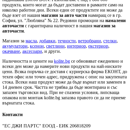
продукта, които могат да бъдат доставени в рамките само на
няколко работни дни. Всеки един от продуктите ни може да
бъде взет от нашия
магазин за авто части
намиращ се в гр.
София, ул. "Любляна" № 22. Редовни промоции на
намалени
авточасти
с гарантирана наличност в нашия
магазин за
авточасти
.
Магазин за
масла
,
добавки
,
течности
,
ветробрани
,
стелки
,
акумулатори
,
ксенон
,
светлини
,
интериор
,
екстериор
,
окачване
,
аксесоари
, и други.
Наличността и цените на
kolite.bg
се обновяват ежедневно и
всеки ден може да намерите нови продукти на най-ниските
цени. Всяка поръчка се доставя с куриерска фирма ЕКОНТ, до
техен офис или точен адрес, придружена с опис на закупената
стока. Всеки наш продукт може да бъде върнат или заменен в
14 дневен срок. Частта не трябва да бъде монтирана и със
запазен търговски вид. При не спазени условия, липсваща
опакова или монтаж kolite.bg запазва правото си да не приеме
върнатата стока.
Контакти
"ЕС ДЖИ ПАРТС" ЕООД - ЕИК 206818209