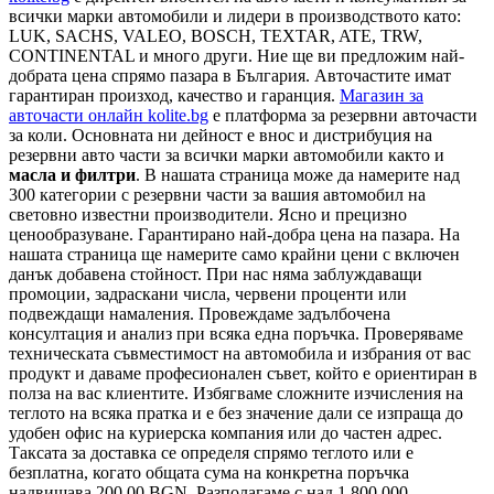
всички марки автомобили и лидери в производството като:
LUK, SACHS, VALEO, BOSCH, TEXTAR, ATE, TRW,
CONTINENTAL и много други. Ние ще ви предложим най-
добрата цена спрямо пазара в България. Авточастите имат
гарантиран произход, качество и гаранция.
Магазин за
авточасти онлайн kolite.bg
е платформа за резервни авточасти
за коли. Основната ни дейност е внос и дистрибуция на
резервни авто части за всички марки автомобили както и
масла и филтри
. В нашата страница може да намерите над
300 категории с
резервни части
за вашия автомобил на
световно известни производители. Ясно и прецизно
ценообразуване. Гарантирано най-добра цена на пазара. На
нашата страница ще намерите само крайни цени с включен
данък добавена стойност. При нас няма заблуждаващи
промоции, задраскани числа, червени проценти или
подвеждащи намаления. Провеждаме задълбочена
консултация и анализ при всяка една поръчка. Проверяваме
техническата съвместимост на автомобила и избрания от вас
продукт и даваме професионален съвет, който е ориентиран в
полза на вас клиентите. Избягваме сложните изчисления на
теглото на всяка пратка и е без значение дали се изпраща до
удобен офис на куриерска компания или до частен адрес.
Таксата за доставка се определя спрямо теглото или е
безплатна, когато общата сума на конкретна поръчка
надвишава 200.00 BGN. Разполагаме с над 1 800 000