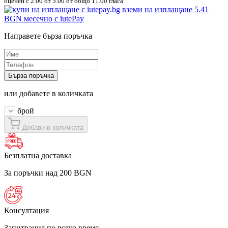
оценен с
2.00
от 5.00 от общо 11.00 гласа
вземи на изплащане
5.41
BGN
месечно с iutePay
Направете бърза поръчка
Бърза поръчка
или добавете в количката
брой
Добави в количката
Безплатна доставка
За поръчки над 200 BGN
Консултация
Запитвания по всяко време