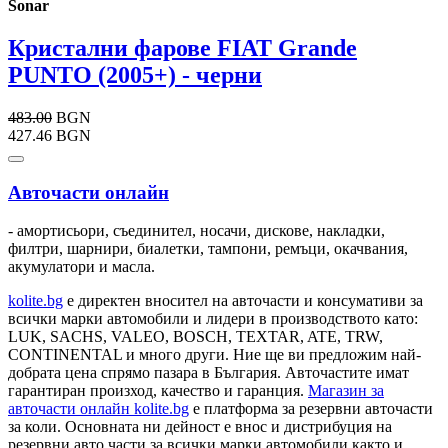
Sonar
Кристални фарове FIAT Grande
PUNTO (2005+) - черни
483.00
BGN
427.46 BGN
Авточасти онлайн
- амортисьори, съединител, носачи, дискове, накладки,
филтри, шарнири, биалетки, тампони, ремъци, окачвания,
акумулатори и масла.
kolite.bg
e директен вносител на авточасти и консумативи за
всички марки автомобили и лидери в производството като:
LUK, SACHS, VALEO, BOSCH, TEXTAR, ATE, TRW,
CONTINENTAL и много други. Ние ще ви предложим най-
добрата цена спрямо пазара в България. Авточастите имат
гарантиран произход, качество и гаранция.
Магазин за
авточасти онлайн kolite.bg
е платформа за резервни авточасти
за коли. Основната ни дейност е внос и дистрибуция на
резервни авто части за всички марки автомобили както и