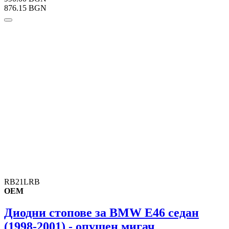
876.15 BGN
RB21LRB
OEM
Диодни стопове за BMW E46 седан
(1998-2001) - опушен мигач