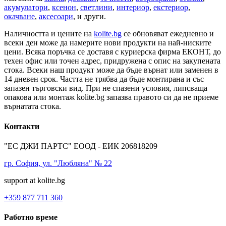
акумулатори
,
ксенон
,
светлини
,
интериор
,
екстериор
,
окачване
,
аксесоари
, и други.
Наличността и цените на
kolite.bg
се обновяват ежедневно и
всеки ден може да намерите нови продукти на най-ниските
цени. Всяка поръчка се доставя с куриерска фирма ЕКОНТ, до
техен офис или точен адрес, придружена с опис на закупената
стока. Всеки наш продукт може да бъде върнат или заменен в
14 дневен срок. Частта не трябва да бъде монтирана и със
запазен търговски вид. При не спазени условия, липсваща
опакова или монтаж kolite.bg запазва правото си да не приеме
върнатата стока.
Контакти
"ЕС ДЖИ ПАРТС" ЕООД - ЕИК 206818209
гр. София, ул. "Любляна" № 22
support at kolite.bg
+359 877 711 360
Работно време