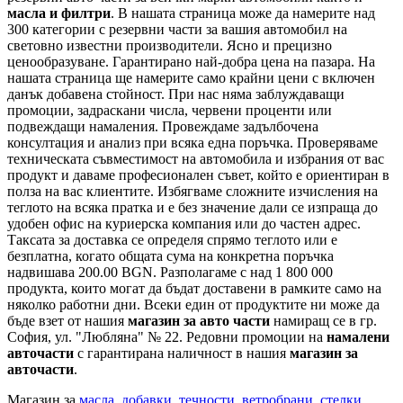
масла и филтри
. В нашата страница може да намерите над
300 категории с
резервни части
за вашия автомобил на
световно известни производители. Ясно и прецизно
ценообразуване. Гарантирано най-добра цена на пазара. На
нашата страница ще намерите само крайни цени с включен
данък добавена стойност. При нас няма заблуждаващи
промоции, задраскани числа, червени проценти или
подвеждащи намаления. Провеждаме задълбочена
консултация и анализ при всяка една поръчка. Проверяваме
техническата съвместимост на автомобила и избрания от вас
продукт и даваме професионален съвет, който е ориентиран в
полза на вас клиентите. Избягваме сложните изчисления на
теглото на всяка пратка и е без значение дали се изпраща до
удобен офис на куриерска компания или до частен адрес.
Таксата за доставка се определя спрямо теглото или е
безплатна, когато общата сума на конкретна поръчка
надвишава 200.00 BGN. Разполагаме с над 1 800 000
продукта, които могат да бъдат доставени в рамките само на
няколко работни дни. Всеки един от продуктите ни може да
бъде взет от нашия
магазин за авто части
намиращ се в гр.
София, ул. "Любляна" № 22. Редовни промоции на
намалени
авточасти
с гарантирана наличност в нашия
магазин за
авточасти
.
Магазин за
масла
,
добавки
,
течности
,
ветробрани
,
стелки
,