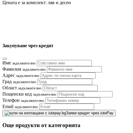
Цената е за комплект: ляв и десен
Закупуване чрез кредит
Име
задължително
Фамилия
задължително
Адрес
задължително
Град
задължително
Област
задължително
Пощенски код
задължително
Телефон
задължително
Email
задължително
Заяви кредит чрез iutePay
Още продукти от категорията