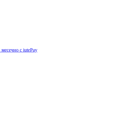
N
месечно с iutePay