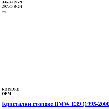
336.00
BGN
297.36 BGN
RB19DRB
OEM
Кристални стопове BMW E39 (1995-2000