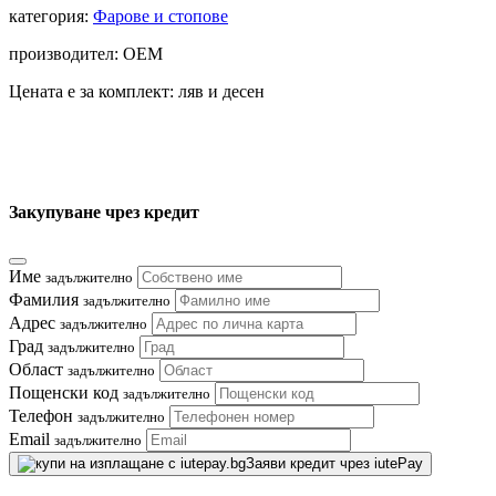
категория:
Фарове и стопове
производител: OEM
Цената е за комплект: ляв и десен
Закупуване чрез кредит
Име
задължително
Фамилия
задължително
Адрес
задължително
Град
задължително
Област
задължително
Пощенски код
задължително
Телефон
задължително
Email
задължително
Заяви кредит чрез iutePay