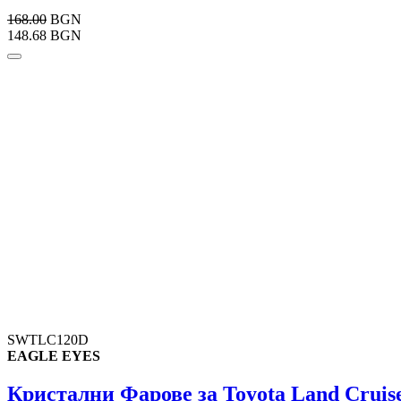
168.00
BGN
148.68 BGN
SWTLC120D
EAGLE EYES
Кристални Фарове за Toyota Land Cruiser