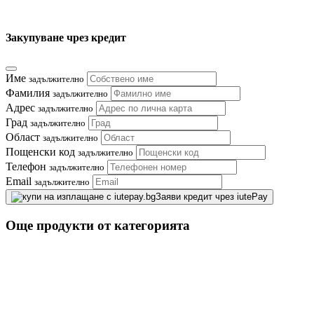
Закупуване чрез кредит
Име
задължително
Фамилия
задължително
Адрес
задължително
Град
задължително
Област
задължително
Пощенски код
задължително
Телефон
задължително
Email
задължително
Заяви кредит чрез iutePay
Още продукти от категорията