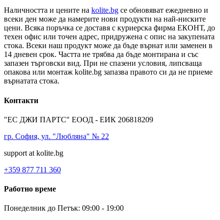
Наличността и цените на
kolite.bg
се обновяват ежедневно и
всеки ден може да намерите нови продукти на най-ниските
цени. Всяка поръчка се доставя с куриерска фирма ЕКОНТ, до
техен офис или точен адрес, придружена с опис на закупената
стока. Всеки наш продукт може да бъде върнат или заменен в
14 дневен срок. Частта не трябва да бъде монтирана и със
запазен търговски вид. При не спазени условия, липсваща
опакова или монтаж kolite.bg запазва правото си да не приеме
върнатата стока.
Контакти
"ЕС ДЖИ ПАРТС" ЕООД - ЕИК 206818209
гр. София, ул. "Любляна" № 22
support at kolite.bg
+359 877 711 360
Работно време
Понеделник до Петък: 09:00 - 19:00