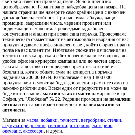
световно известни производители. Ясно и прецизно
ценообразуване. Гарантирано най-добра цена на пазара. На
нашата страница ще намерите само крайни цени с включен
данък добавена стойност. При нас няма заблуждаващи
промоции, задраскани числа, червени проценти или
подвеждащи намаления. Провеждаме задълбочена
консултация и анализ при всяка една поръчка. Проверяваме
техническата съвместимост на автомобила и избрания от вас
продукт и даваме професионален съвет, който е ориентиран в
полза на вас клиентите. Избягваме сложните изчисления на
теглото на всяка пратка и е без значение дали се изпраща до
удобен офис на куриерска компания или до частен адрес.
Таксата за доставка се определя спрямо теглото или е
безплатна, когато общата сума на конкретна поръчка
надвишава 200.00 BGN. Разполагаме с над 1 800 000
продукта, които могат да бъдат доставени в рамките само на
няколко работни дни. Всеки един от продуктите ни може да
бъде взет от нашия
магазин за авто части
намиращ се в гр.
София, ул. "Любляна" № 22. Редовни промоции на
намалени
авточасти
с гарантирана наличност в нашия
магазин за
авточасти
.
Магазин за
масла
,
добавки
,
течности
,
ветробрани
,
стелки
,
акумулатори
,
ксенон
,
светлини
,
интериор
,
екстериор
,
окачване
,
аксесоари
, и други.