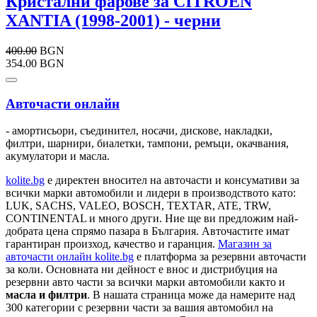
Кристални фарове за CITROEN
XANTIA (1998-2001) - черни
400.00
BGN
354.00 BGN
Авточасти онлайн
- амортисьори, съединител, носачи, дискове, накладки,
филтри, шарнири, биалетки, тампони, ремъци, окачвания,
акумулатори и масла.
kolite.bg
e директен вносител на авточасти и консумативи за
всички марки автомобили и лидери в производството като:
LUK, SACHS, VALEO, BOSCH, TEXTAR, ATE, TRW,
CONTINENTAL и много други. Ние ще ви предложим най-
добрата цена спрямо пазара в България. Авточастите имат
гарантиран произход, качество и гаранция.
Магазин за
авточасти онлайн kolite.bg
е платформа за резервни авточасти
за коли. Основната ни дейност е внос и дистрибуция на
резервни авто части за всички марки автомобили както и
масла и филтри
. В нашата страница може да намерите над
300 категории с
резервни части
за вашия автомобил на