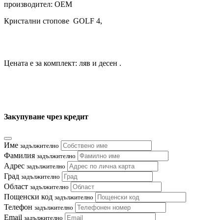
производител: OEM
Кристални стопове GOLF 4,
Цената е за комплект: ляв и десен .
Закупуване чрез кредит
Име
задължително
Фамилия
задължително
Адрес
задължително
Град
задължително
Област
задължително
Пощенски код
задължително
Телефон
задължително
Email
задължително