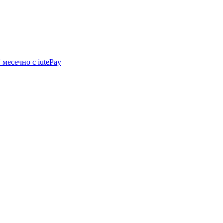
N
месечно с iutePay