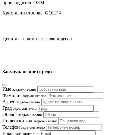
производител: OEM
Кристални стопове GOLF 4
Цената е за комплект: ляв и десен .
Закупуване чрез кредит
Име
задължително
Фамилия
задължително
Адрес
задължително
Град
задължително
Област
задължително
Пощенски код
задължително
Телефон
задължително
Email
задължително