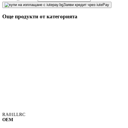
Заяви кредит чрез iutePay
Още продукти от категорията
RA01LLRC
OEM