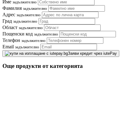
Име
задължително
Фамилия
задължително
Адрес
задължително
Град
задължително
Област
задължително
Пощенски код
задължително
Телефон
задължително
Email
задължително
Заяви кредит чрез iutePay
Още продукти от категорията