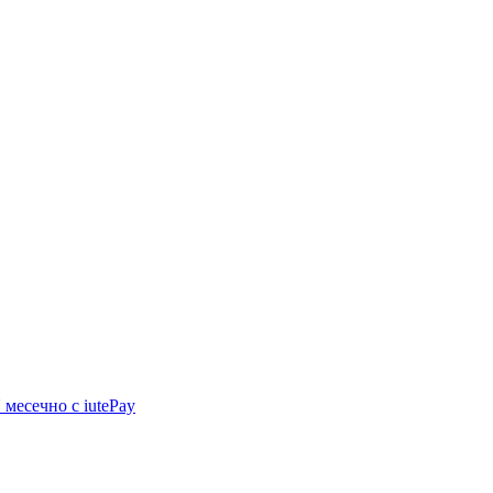
N
месечно с iutePay