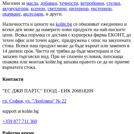
Магазин за
масла
,
добавки
,
течности
,
ветробрани
,
стелки
,
акумулатори
,
ксенон
,
светлини
,
интериор
,
екстериор
,
окачване
,
аксесоари
, и други.
Наличността и цените на
kolite.bg
се обновяват ежедневно и
всеки ден може да намерите нови продукти на най-ниските
цени. Всяка поръчка се доставя с куриерска фирма ЕКОНТ, до
техен офис или точен адрес, придружена с опис на закупената
стока. Всеки наш продукт може да бъде върнат или заменен в
14 дневен срок. Частта не трябва да бъде монтирана и със
запазен търговски вид. При не спазени условия, липсваща
опакова или монтаж kolite.bg запазва правото си да не приеме
върнатата стока.
Контакти
"ЕС ДЖИ ПАРТС" ЕООД - ЕИК 206818209
гр. София, ул. "Любляна" № 22
support at kolite.bg
+359 877 711 360
Работно време