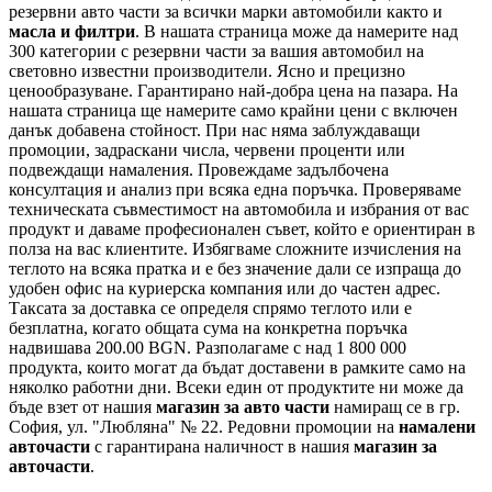
резервни авто части за всички марки автомобили както и
масла и филтри
. В нашата страница може да намерите над
300 категории с
резервни части
за вашия автомобил на
световно известни производители. Ясно и прецизно
ценообразуване. Гарантирано най-добра цена на пазара. На
нашата страница ще намерите само крайни цени с включен
данък добавена стойност. При нас няма заблуждаващи
промоции, задраскани числа, червени проценти или
подвеждащи намаления. Провеждаме задълбочена
консултация и анализ при всяка една поръчка. Проверяваме
техническата съвместимост на автомобила и избрания от вас
продукт и даваме професионален съвет, който е ориентиран в
полза на вас клиентите. Избягваме сложните изчисления на
теглото на всяка пратка и е без значение дали се изпраща до
удобен офис на куриерска компания или до частен адрес.
Таксата за доставка се определя спрямо теглото или е
безплатна, когато общата сума на конкретна поръчка
надвишава 200.00 BGN. Разполагаме с над 1 800 000
продукта, които могат да бъдат доставени в рамките само на
няколко работни дни. Всеки един от продуктите ни може да
бъде взет от нашия
магазин за авто части
намиращ се в гр.
София, ул. "Любляна" № 22. Редовни промоции на
намалени
авточасти
с гарантирана наличност в нашия
магазин за
авточасти
.