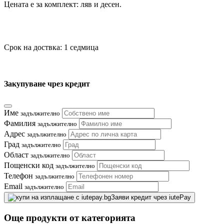
Цената е за комплект: ляв и десен.
Срок на доствка: 1 седмица
Закупуване чрез кредит
Име
задължително
Фамилия
задължително
Адрес
задължително
Град
задължително
Област
задължително
Пощенски код
задължително
Телефон
задължително
Email
задължително
Заяви кредит чрез iutePay
Още продукти от категорията