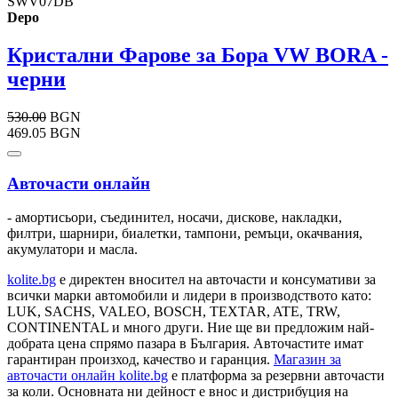
SWV07DB
Depo
Кристални Фарове за Бора VW BORA -
черни
530.00
BGN
469.05 BGN
Авточасти онлайн
- амортисьори, съединител, носачи, дискове, накладки,
филтри, шарнири, биалетки, тампони, ремъци, окачвания,
акумулатори и масла.
kolite.bg
e директен вносител на авточасти и консумативи за
всички марки автомобили и лидери в производството като:
LUK, SACHS, VALEO, BOSCH, TEXTAR, ATE, TRW,
CONTINENTAL и много други. Ние ще ви предложим най-
добрата цена спрямо пазара в България. Авточастите имат
гарантиран произход, качество и гаранция.
Магазин за
авточасти онлайн kolite.bg
е платформа за резервни авточасти
за коли. Основната ни дейност е внос и дистрибуция на