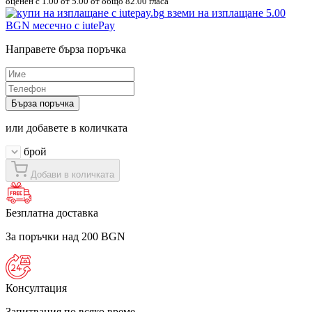
оценен с
1.00
от 5.00 от общо 82.00 гласа
вземи на изплащане
5.00
BGN
месечно с iutePay
Направете бърза поръчка
Бърза поръчка
или добавете в количката
брой
Добави в количката
Безплатна доставка
За поръчки над 200 BGN
Консултация
Запитвания по всяко време