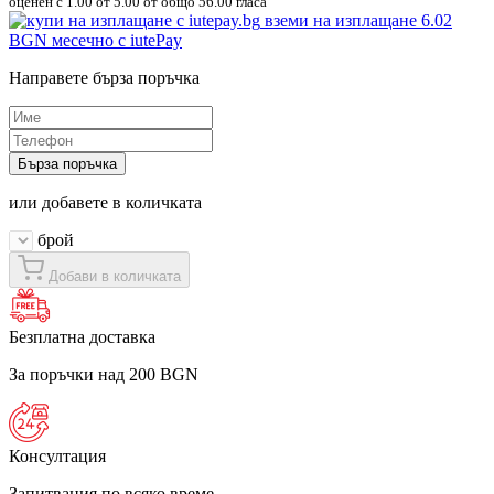
оценен с
1.00
от 5.00 от общо 56.00 гласа
вземи на изплащане
6.02
BGN
месечно с iutePay
Направете бърза поръчка
Бърза поръчка
или добавете в количката
брой
Добави в количката
Безплатна доставка
За поръчки над 200 BGN
Консултация
Запитвания по всяко време