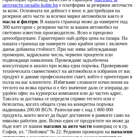
авточасти онлайн kolite.bg
е платформа за резервни авточасти
за коли. Основната ни дейност е внос и дистрибуция на
резервни авто части за всички марки автомобили както и
масла и филтри
. В нашата страница може да намерите над
300 категории с
резервни части
за вашия автомобил на
световно известни производители. Ясно и прецизно
ценообразуване. Гарантирано най-добра цена на пазара. На
нашата страница ще намерите само крайни цени с включен
данък добавена стойност. При нас няма заблуждаващи
промоции, задраскани числа, червени проценти или
подвеждащи намаления. Провеждаме задълбочена
консултация и анализ при всяка една поръчка. Проверяваме
техническата съвместимост на автомобила и избрания от вас
продукт и даваме професионален съвет, който е ориентиран в
полза на вас клиентите. Избягваме сложните изчисления на
теглото на всяка пратка и е без значение дали се изпраща до
удобен офис на куриерска компания или до частен адрес.
Таксата за доставка се определя спрямо теглото или е
безплатна, когато общата сума на конкретна поръчка
надвишава 200.00 BGN. Разполагаме с над 1 800 000
продукта, които могат да бъдат доставени в рамките само на
няколко работни дни. Всеки един от продуктите ни може да
бъде взет от нашия
магазин за авто части
намиращ се в гр.
София, ул. "Любляна" № 22. Редовни промоции на
намалени