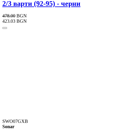
2/3 варти (92-95) - черни
478.00
BGN
423.03 BGN
SWO07GXB
Sonar