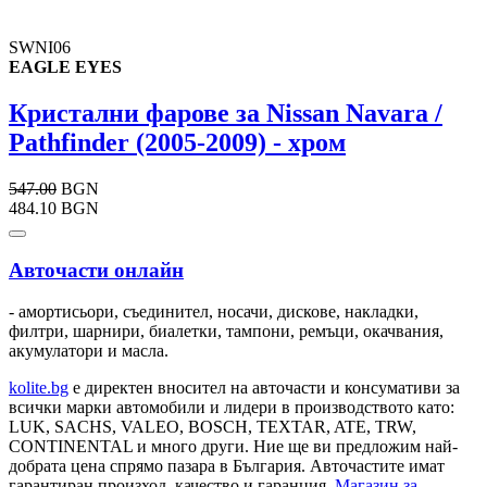
SWNI06
EAGLE EYES
Кристални фарове за Nissan Navara /
Pathfinder (2005-2009) - хром
547.00
BGN
484.10 BGN
Авточасти онлайн
- амортисьори, съединител, носачи, дискове, накладки,
филтри, шарнири, биалетки, тампони, ремъци, окачвания,
акумулатори и масла.
kolite.bg
e директен вносител на авточасти и консумативи за
всички марки автомобили и лидери в производството като:
LUK, SACHS, VALEO, BOSCH, TEXTAR, ATE, TRW,
CONTINENTAL и много други. Ние ще ви предложим най-
добрата цена спрямо пазара в България. Авточастите имат
гарантиран произход, качество и гаранция.
Магазин за