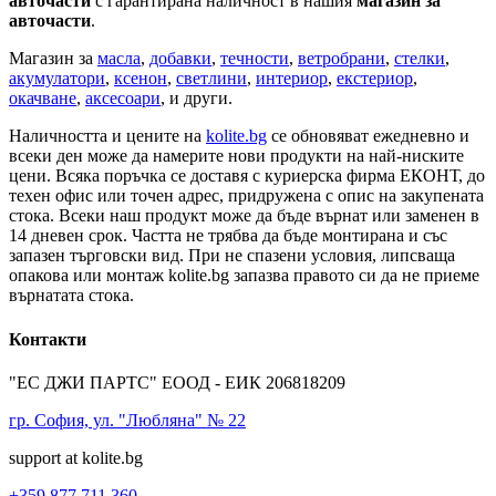
авточасти
с гарантирана наличност в нашия
магазин за
авточасти
.
Магазин за
масла
,
добавки
,
течности
,
ветробрани
,
стелки
,
акумулатори
,
ксенон
,
светлини
,
интериор
,
екстериор
,
окачване
,
аксесоари
, и други.
Наличността и цените на
kolite.bg
се обновяват ежедневно и
всеки ден може да намерите нови продукти на най-ниските
цени. Всяка поръчка се доставя с куриерска фирма ЕКОНТ, до
техен офис или точен адрес, придружена с опис на закупената
стока. Всеки наш продукт може да бъде върнат или заменен в
14 дневен срок. Частта не трябва да бъде монтирана и със
запазен търговски вид. При не спазени условия, липсваща
опакова или монтаж kolite.bg запазва правото си да не приеме
върнатата стока.
Контакти
"ЕС ДЖИ ПАРТС" ЕООД - ЕИК 206818209
гр. София, ул. "Любляна" № 22
support at kolite.bg
+359 877 711 360